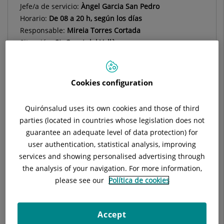
Jefe/a de servicio:
Àngel Garcia San Pedro
Horario:
De 08 a 20 h, según los días
Responsable:
Mireia Torres Cortada
Situación:
St. Cugat del Vallès
Teléfono:
93 565 60 00
Especialidad:
Cirugía General y Digestiva
E-mail:
agarcias@quironsalud.es
Cookies configuration
Quirónsalud uses its own cookies and those of third
parties (located in countries whose legislation does not
guarantee an adequate level of data protection) for
Descripción
Equipo Médico
Técnicas
user authentication, statistical analysis, improving
services and showing personalised advertising through
the analysis of your navigation. For more information,
please see our
Política de cookies
Accept