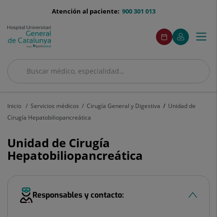
Saltar al contenido
menu-
Atención al paciente:
900 301 013
telefono
menuAcceso
Este
Este
Pedir
Mi
Togg
Menú
enlace
enlace
cita
Quirónsalud
se
se
navi
abrirá
abrirá
en
en
Buscar
una
una
ventana
ventana
Buscar
nueva.
nueva.
Inicio
Servicios médicos
Cirugía General y Digestiva
Unidad de
Cirugía Hepatobiliopancreática
Unidad de Cirugía
Hepatobiliopancreática
Responsables y contacto: