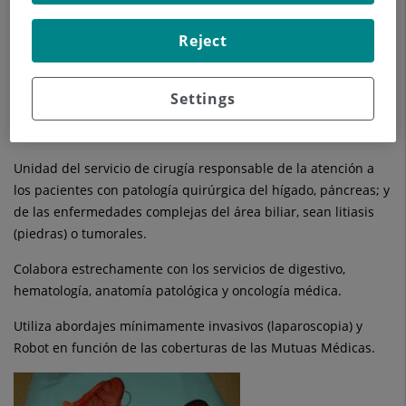
Reject
Settings
Unidad del servicio de cirugía responsable de la atención a
los pacientes con patología quirúrgica del hígado, páncreas; y
de las enfermedades complejas del área biliar, sean litiasis
(piedras) o tumorales.
Colabora estrechamente con los servicios de digestivo,
hematología, anatomía patológica y oncología médica.
Utiliza abordajes mínimamente invasivos (laparoscopia) y
Robot en función de las coberturas de las Mutuas Médicas.