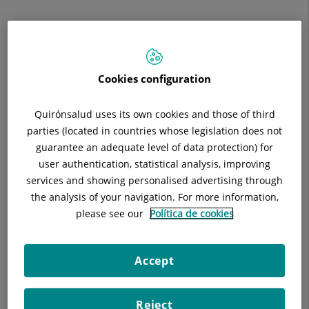
Unidad de Cirugía de Cadera y Rodilla
Cirugía traumática de la pelvis
Cookies configuration
Cirugía Protésica Convencional de Cadera y Rodilla
Quirónsalud uses its own cookies and those of third
Cirugía Protésica de Cadera con Prótesis de HAC (primer
parties (located in countries whose legislation does not
centro español en este tipo de prótesis 1987)
guarantee an adequate level of data protection) for
user authentication, statistical analysis, improving
Cirugía MIS de Cadera
services and showing personalised advertising through
Cirugía de Cadera con Prótesis de Superficie
the analysis of your navigation. For more information,
please see our
Política de cookies
Cirugía de Cadera con Prótesis Par de Fricción Cerámica /
Cerámica
Accept
Cirugía de Rodilla con prótesis unicompartimental
Cirugía de la Cadera Doloroso en el Adulto Joven (Técnicas
Reject