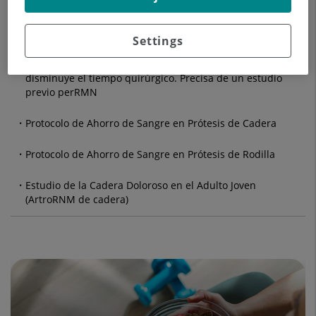
artroscópicas y MIS).
Artroplastia total de rodilla, utilizando el sistema PSI
Settings
(Patient Specific Instruments). A petición del paciente o en
casos de cirugía previa (osteotomías). Facilita la técnica y
disminuye el tiempo quirúrgico. Precisa de un estudio
previo perRMN
Protocolo de Ahorro de Sangre en Prótesis de Cadera
Protocolo de Ahorro de Sangre en Prótesis de Rodilla
Estudio de la Cadera Doloroso en el Adulto Joven
(ArtroRNM de cadera)