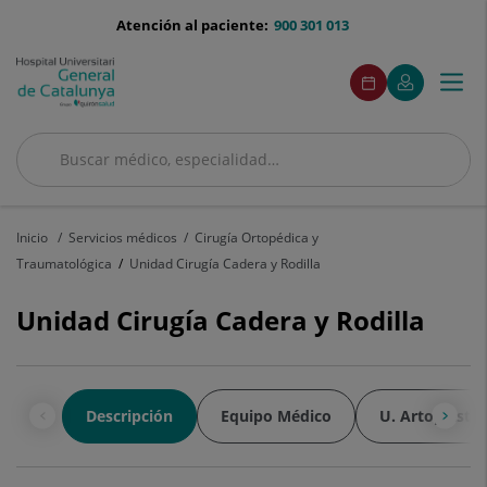
Saltar al contenido
menu-
Atención al paciente:
900 301 013
telefono
menuAcceso
Este
Este
Pedir
Mi
Togg
Menú
enlace
enlace
cita
Quirónsalud
se
se
navi
abrirá
abrirá
en
en
Buscar
una
una
ventana
ventana
Buscar
nueva.
nueva.
Inicio
Servicios médicos
Cirugía Ortopédica y
Traumatológica
Unidad Cirugía Cadera y Rodilla
Unidad Cirugía Cadera y Rodilla
Descripción
Equipo Médico
U. Artoplastia