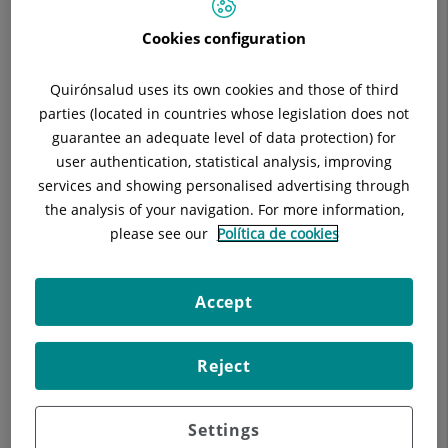
Fabbi (Endocrinología)
Cookies configuration
Quirónsalud uses its own cookies and those of third
parties (located in countries whose legislation does not
Descripción
Equipo Médico
guarantee an adequate level of data protection) for
user authentication, statistical analysis, improving
services and showing personalised advertising through
the analysis of your navigation. For more information,
Médicos Especiaistas
please see our
Política de cookies
Accept
Reject
Settings