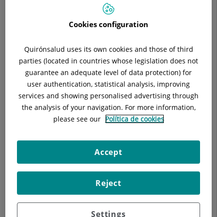
Especialidad:
Cirugía Pediátrica
Cookies configuration
Quirónsalud uses its own cookies and those of third
parties (located in countries whose legislation does not
Descripción
Equipo Médico
guarantee an adequate level of data protection) for
user authentication, statistical analysis, improving
services and showing personalised advertising through
the analysis of your navigation. For more information,
Consulta la
información completa
de esta
please see our
Política de cookies
especialidad
en la
web de Quirónsalud.
Accept
Reject
Settings