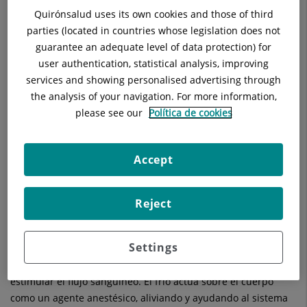
Quirónsalud uses its own cookies and those of third
la estética y el bienestar.
parties (located in countries whose legislation does not
Es una técnica que consiste en exponer el cuerpo a
guarantee an adequate level of data protection) for
temperaturas de entre +80ºC y -196ºC durante tres minutos,
user authentication, statistical analysis, improving
gracias al vapor frío que se desprende dentro de la cabina
services and showing personalised advertising through
Cryosense.
the analysis of your navigation. For more information,
please see our
Política de cookies
Esta exposición favorece la liberación de endorfinas a las que
se les atribuyen importantes efectos antiinflamatorios y
analgésicos, que estimulan nuestro sistema inmunológico.
Accept
DOCTORA CRISTINA BRASÓ, ESPECIALISTA EN TRATAMIENTOS
DE CRIOCONTRASTE TÉRMICO
Reject
Cryosense®, ayuda innovadora para reducir la inflamación
Settings
La cabina Cryosense® dispone de un programa específico
que favorece la descongestión y reduce los edemas al
estimular el flujo sanguíneo. El frío actúa sobre el cuerpo
como un agente anestésico, aliviando y ayudando al sistema