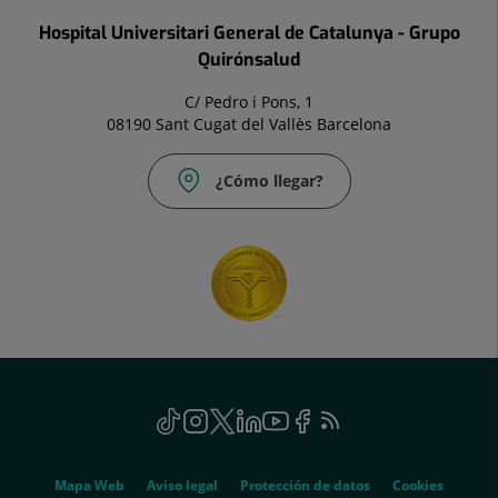
Hospital Universitari General de Catalunya - Grupo
Quirónsalud
C/ Pedro i Pons, 1
08190 Sant Cugat del Vallès Barcelona
¿Cómo llegar?
Social
TikTok
Este
Instagram
Este
Twitter
Este
Linkedin
Este
Youtube
Este
Facebook
Este
Feed
Este
enlace
enlace
enlace
enlace
enlace
enlace
RSS
enlace
se
se
se
se
se
se
se
Genérico
abrirá
abrirá
abrirá
abrirá
abrirá
abrirá
abrirá
Mapa Web
Aviso legal
Protección de datos
Cookies