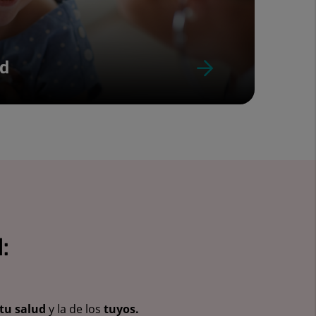
ud
:
tu salud
y la de los
tuyos.