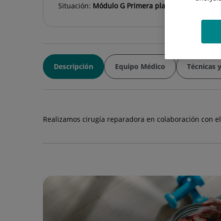
Situación:
Módulo G Primera planta
Descripción
Equipo Médico
Técnicas 
Realizamos cirugía reparadora en colaboración con el r