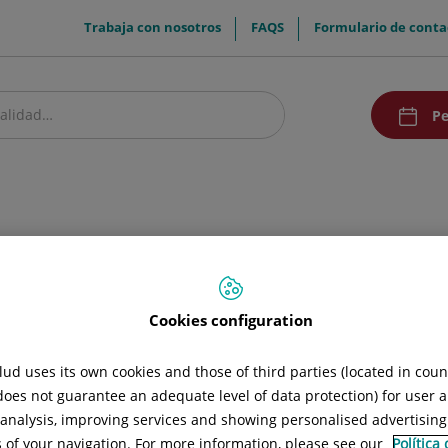
menuTop
Trabaja con nosotros
FAQS
Formulario de conta
menuAcce
Pe
estro centro
Pacientes y visitantes
Investigación y Docencia
Comunic
dora y estética
Cookies configuration
ud uses its own cookies and those of third parties (located in cou
 does not guarantee an adequate level of data protection) for user a
l analysis, improving services and showing personalised advertisin
s of your navigation. For more information, please see our
Política