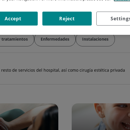
Especialidad:
Cirugía Plástica, Repar
Accept
Reject
Setting
y tratamientos
Enfermedades
Instalaciones
esto de servicios del hospital, así como cirugía estética privada