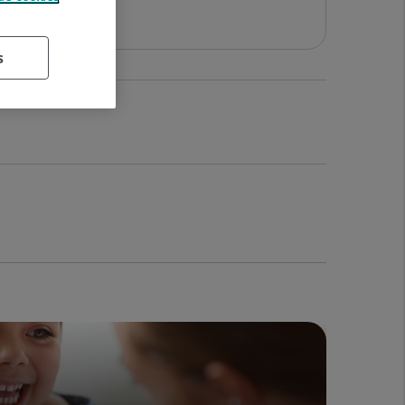
adora y Estética
s