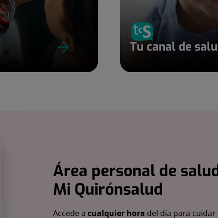
Tu canal de sal
Área personal de salud
Mi Quirónsalud
Accede a
cualquier hora
del día para cuidar