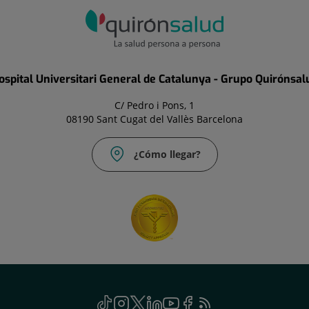
ospital Universitari General de Catalunya - Grupo Quirónsal
C/ Pedro i Pons, 1
08190 Sant Cugat del Vallès Barcelona
¿Cómo llegar?
TikTok
Este
Instagram
Este
Twitter
Este
Linkedin
Este
Youtube
Este
Facebook
Este
Feed
Este