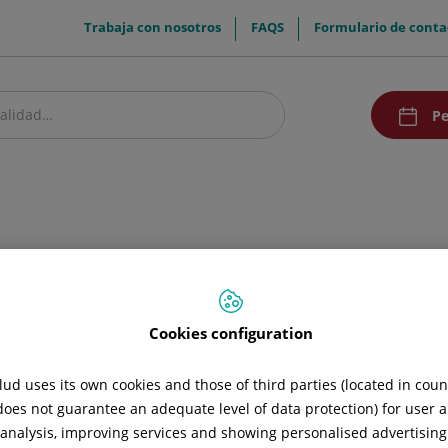
menuTop
Trabaja con nosotros
FAQS
Formulario de conta
menuAcce
Pe
estro centro
Pacientes y visitantes
Investigación y Docencia
Comunic
ora y Estética (equipo Dr. Tin
Cookies configuration
ud uses its own cookies and those of third parties (located in cou
 does not guarantee an adequate level of data protection) for user a
l analysis, improving services and showing personalised advertisin