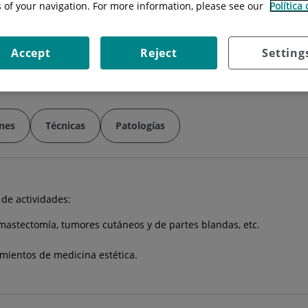
s of your navigation. For more information, please see our
Política
Horario:
Mañanas 10'00h a 14'00h Ta
Teléfono:
93 633 89 33 / 608 587 286
ica
Accept
Reject
Setting
ones
Técnicas
Patologías
 de actividades:
astectomía, tumores cutáneos y de partes blandas, etc.
amientos de medicina estética.