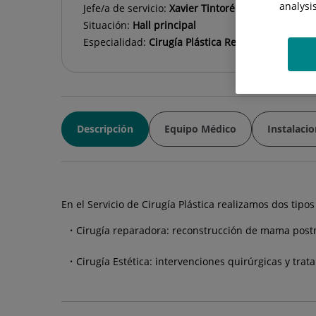
analysi
Jefe/a de servicio:
Xavier Tintoré Caicedo
Situación:
Hall principal
Especialidad:
Cirugía Plástica Reparadora y Estét
Descripción
Equipo Médico
Instalaci
En el Servicio de Cirugía Plástica realizamos dos tipos
Cirugía reparadora: reconstrucción de mama postm
Cirugía Estética: intervenciones quirúrgicas y trat