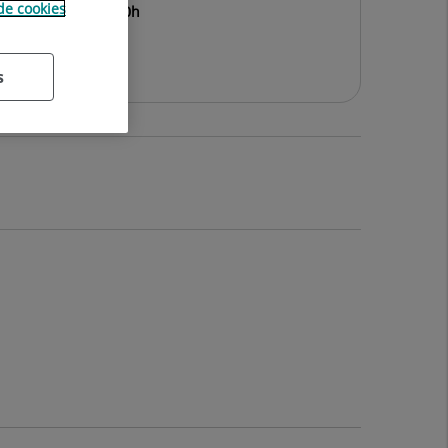
 de cookies
rdes 16'00h a 20'00h
s