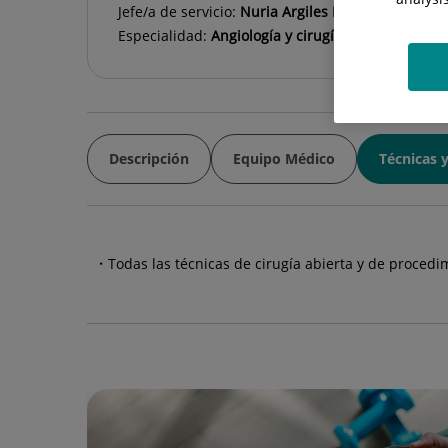
Jefe/a de servicio:
Nuria Argiles Mattes
Especialidad:
Angiología y cirugía vasculares
Descripción
Equipo Médico
Técnicas 
Todas las técnicas de cirugía abierta y de proced