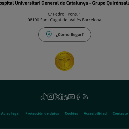
ospital Universitari General de Catalunya - Grupo Quirónsal
C/ Pedro i Pons, 1
08190 Sant Cugat del Vallès Barcelona
¿Cómo llegar?
TikTok
Este
Instagram
Este
Twitter
Este
Linkedin
Este
Youtube
Este
Facebook
Este
Feed
Este
enlace
enlace
enlace
enlace
enlace
enlace
RSS
enlace
se
se
se
se
se
se
se
abrirá
abrirá
abrirá
abrirá
abrirá
abrirá
abrirá
Aviso legal
Protección de datos
Cookies
Accesibilidad
Contacto
en
en
en
en
en
en
en
una
una
una
una
una
una
una