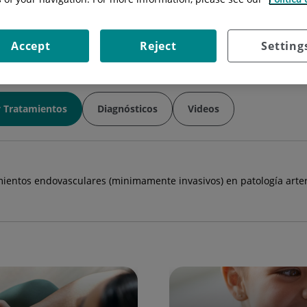
Situación:
Módulo I (2a Planta)
Accept
Reject
Setting
y Tratamientos
Diagnósticos
Videos
imientos endovasculares (minimamente invasivos) en patología arter