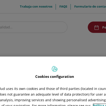
menuTop
Trabaja con nosotros
FAQS
Formulario de conta
menuAcce
Pe
estro centro
Pacientes y visitantes
Investigación y Docencia
Comunic
nicas y Tratamientos
logía
Cookies configuration
ud uses its own cookies and those of third parties (located in cou
 does not guarantee an adequate level of data protection) for user a
l analysis, improving services and showing personalised advertisin
s of your navigation. For more information, please see our
Política