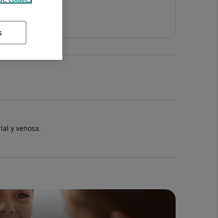
s
ial y venosa.