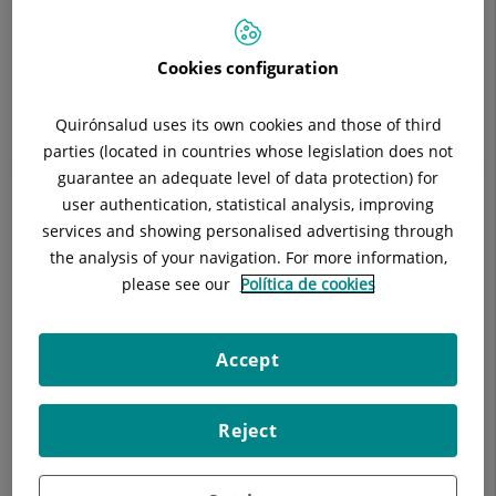
Teléfono:
93 565 60 00
Especialidad:
Dermatología
Cookies configuration
Quirónsalud uses its own cookies and those of third
parties (located in countries whose legislation does not
Descripción
Enfermedades
Diagnósticos
guarantee an adequate level of data protection) for
user authentication, statistical analysis, improving
services and showing personalised advertising through
the analysis of your navigation. For more information,
please see our
Política de cookies
Por el efecto del sol aparecen pequeñas manchas en zonas
expuestas como cara, manos y escote. Estas lesiones tan
antiestéticas denominan lentigos solares y pueden ser
Accept
tratados de manera satisfactoria sin dejar cicatriz. Este
mismo aparato es ideal para eliminar tatuajes y otros tipos de
manchas oscuras.
Reject