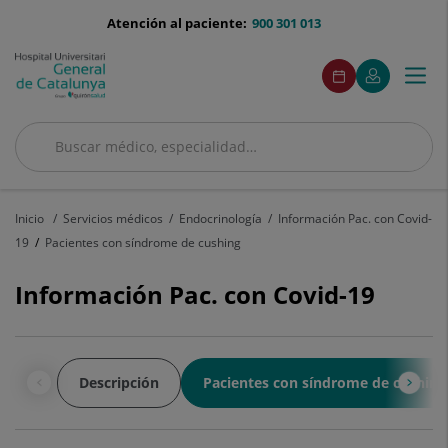
Saltar al contenido
menu-
Atención al paciente:
900 301 013
telefono
menuAcceso
Este
Este
Pedir
Mi
Togg
Menú
enlace
enlace
cita
Quirónsalud
se
se
navi
abrirá
abrirá
en
en
Buscar
una
una
ventana
ventana
Buscar
nueva.
nueva.
Inicio
Servicios médicos
Endocrinología
Información Pac. con Covid-
19
Pacientes con síndrome de cushing
Información Pac. con Covid-19
Descripción
Pacientes con síndrome de cushing