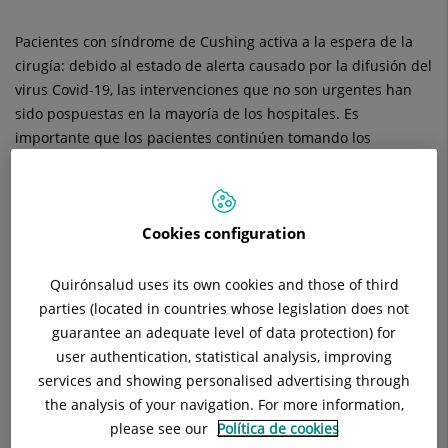
Pacientes con síndrome de Cushing activa a la espera de la
cirugía: debido al estado de alerta causado por la difusión del
virus Covid-19, las intervenciones que no son urgentes han
sido pospuestas en la mayoría de los hospitales. Es
importante que los pacientes continúen tomando los
medicamentos recetados previamente para el control de las
condiciones asociadas al exceso de cortisol, como diabetes e
hipertensión. El endocrinólogo podría recomendar la toma de
Cookies configuration
medicamentos que reduzcan/normalicen los niveles de
cortisol y mejorar los síntomas hasta que los pacientes
puedan operase. Aunque es probable que un retraso de
Quirónsalud uses its own cookies and those of third
algunas semanas o meses no sea peligroso en la mayoría de
parties (located in countries whose legislation does not
los pacientes, hay que destacar que las personas con niveles
guarantee an adequate level of data protection) for
elevados de cortisol tienen un riesgo de padecer infecciones
user authentication, statistical analysis, improving
más elevado que la población general. Por lo tanto, es
services and showing personalised advertising through
imprescindible que los pacientes cumplan de forma rigurosa
the analysis of your navigation. For more information,
con las normas de autoconfinamiento para minimizar el
please see our
Política de cookies