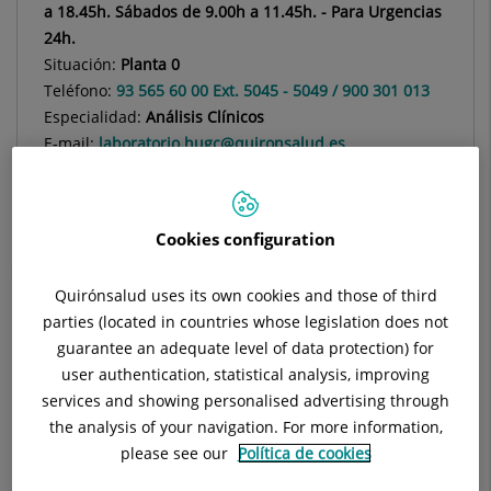
a 18.45h. Sábados de 9.00h a 11.45h. - Para Urgencias
24h.
Situación:
Planta 0
Teléfono:
93 565 60 00 Ext. 5045 - 5049 / 900 301 013
Especialidad:
Análisis Clínicos
E-mail:
laboratorio.hugc@quironsalud.es
Cookies configuration
Descripción
Equipo Médico
Enfermedades
Quirónsalud uses its own cookies and those of third
parties (located in countries whose legislation does not
guarantee an adequate level of data protection) for
user authentication, statistical analysis, improving
services and showing personalised advertising through
Sin Cita Previa:
De Lunes a Viernes de 7.00 a 18.45h - Sábados
the analysis of your navigation. For more information,
de 9.00 a 11.45h.
please see our
Política de cookies
DIA 1 DE NOVIEMBRE ( TODOS LOS SANTOS) Laboratorio