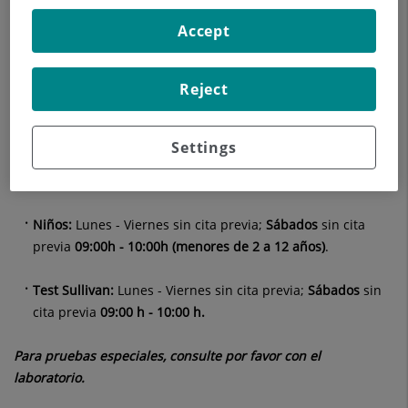
cerrado.
Accept
DÍA 24 DICIEMBRE (Día de convenio del hospital) Laboratorio
cerrado
Reject
A tener en cuenta dos pruebas de horario restringido:
Settings
Curva de glucosa de 2 o 3 horas:
Sin cita previa Lunes -
Viernes 07:00 h - 09:30 h.
Niños:
Lunes - Viernes sin cita previa;
Sábados
sin cita
previa
09:00h - 10:00h (menores de 2 a 12 años)
.
Test Sullivan:
Lunes - Viernes sin cita previa;
Sábados
sin
cita previa
09:00 h - 10:00 h.
Para pruebas especiales, consulte por favor con el
laboratorio.