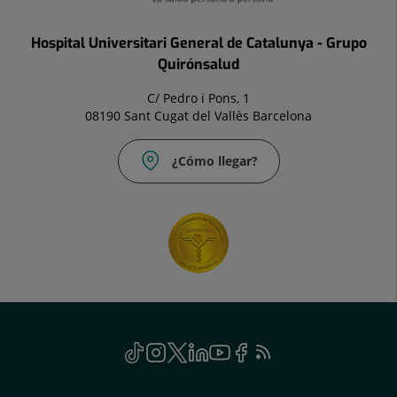
Hospital Universitari General de Catalunya - Grupo
Quirónsalud
C/ Pedro i Pons, 1
08190 Sant Cugat del Vallès Barcelona
¿Cómo llegar?
Social
TikTok
Este
Instagram
Este
Twitter
Este
Linkedin
Este
Youtube
Este
Facebook
Este
Feed
Este
enlace
enlace
enlace
enlace
enlace
enlace
RSS
enlace
se
se
se
se
se
se
se
Genérico