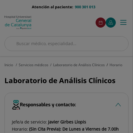
Saltar al contenido
menu-
Atención al paciente:
900 301 013
telefono
menuAcceso
Este
Este
Pedir
Mi
Togg
Menú
enlace
enlace
cita
Quirónsalud
se
se
navi
abrirá
abrirá
en
en
Buscar
una
una
ventana
ventana
Buscar
nueva.
nueva.
Inicio
Servicios médicos
Laboratorio de Análisis Clínicos
Horario
Laboratorio de Análisis Clínicos
Responsables y contacto:
Jefe/a de servicio:
Javier Girbes Llopis
Horario:
(Sin Cita Previa): De Lunes a Viernes de 7.00h