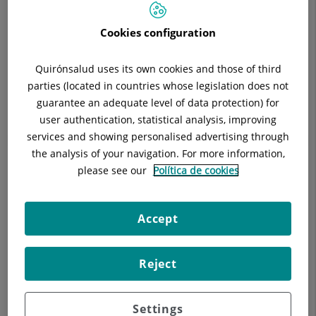
Situación:
C/ Pedro y Pons, s/n Sant Cugat del Vallés
Teléfono:
935656000 ext. 4528 / ext. 5458
Cookies configuration
Especialidad:
Medicina Intensiva
E-mail:
pilar.duran@quironsalud.es
Quirónsalud uses its own cookies and those of third
parties (located in countries whose legislation does not
guarantee an adequate level of data protection) for
user authentication, statistical analysis, improving
services and showing personalised advertising through
Descripción
Equipo Médico
Diagnósticos
the analysis of your navigation. For more information,
please see our
Política de cookies
La unidad de cuidados intensivos participa activamente en
Accept
estudios de investigación propiosy multicéntricos,
comunicaciones a congresos y jornadas, así como en la
Reject
escritura y dirección de tesis doctorales.
Settings