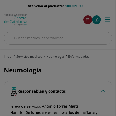
Saltar al contenido
menu-
Atención al paciente:
900 301 013
telefono
menuAcceso
Este
Este
Pedir
Mi
Togg
Menú
enlace
enlace
cita
Quirónsalud
se
se
navi
abrirá
abrirá
en
en
Buscar
una
una
ventana
ventana
Buscar
nueva.
nueva.
Inicio
Servicios médicos
Neumología
Enfermedades
Neumología
Responsables y contacto:
Jefe/a de servicio:
Antonio Torres Martí
Horario:
De lunes a viernes, horarios de mañana y