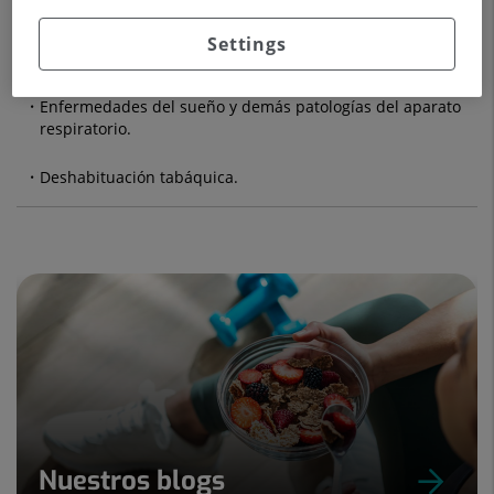
Infecciones respiratorias.
Settings
Tumores broncopulmonares.
Enfermedades del sueño y demás patologías del aparato
respiratorio.
Deshabituación tabáquica.
Nuestros blogs