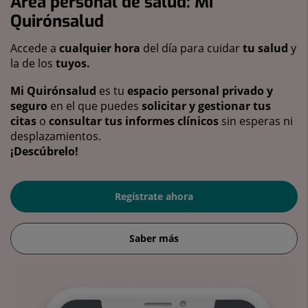
Área personal de salud: Mi
Quirónsalud
Accede a
cualquier hora
del día para cuidar
tu salud
y
la de los
tuyos.
Mi Quirónsalud
es tu
espacio personal privado y
seguro
en el que puedes
solicitar y gestionar tus
citas
o
consultar tus informes clínicos
sin esperas ni
desplazamientos.
¡Descúbrelo!
Regístrate ahora
Saber más