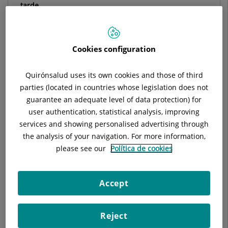
tarde
Situación:
Módulo N (Planta 0)
Teléfono:
93 565 60 00 / 900 301 013
Especialidad:
Neumología
Cookies configuration
Quirónsalud uses its own cookies and those of third
parties (located in countries whose legislation does not
guarantee an adequate level of data protection) for
Descripción
Equipo Médico
Enfermedades
user authentication, statistical analysis, improving
services and showing personalised advertising through
the analysis of your navigation. For more information,
please see our
Política de cookies
Pacientes con enfermedad pulmonar obstructiva crónica
(EPOC).
Accept
Asma alérgica y no alérgica.
Tos crónica.
Reject