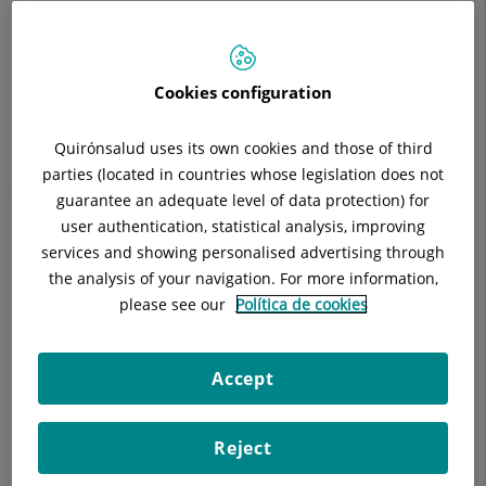
Situación:
Planta 0
Teléfono:
935656021
E-mail:
mbraut@hgc.es
Cookies configuration
Quirónsalud uses its own cookies and those of third
parties (located in countries whose legislation does not
Descripción
Equipo Médico
Técnicas
guarantee an adequate level of data protection) for
user authentication, statistical analysis, improving
services and showing personalised advertising through
the analysis of your navigation. For more information,
please see our
Política de cookies
El Servicio de Odontoestomatología del Hospital General de
Catalunya dispone de los siguientes recursos materiales:
14 gabinetes totalmente equipados para dar atención al
Accept
paciente por odontólogos y estomatólogos.
4 gabinetes totalmente equipados para dar atención al
Reject
paciente por higienistas