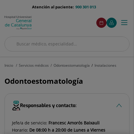
Saltar al contenido
menu-
Atención al paciente:
900 301 013
telefono
menuAcceso
Este
Este
Pedir
Mi
Togg
Menú
enlace
enlace
cita
Quirónsalud
se
se
navi
abrirá
abrirá
en
en
Buscar
una
una
ventana
ventana
Buscar
nueva.
nueva.
Inicio
Servicios médicos
Odontoestomatología
Instalaciones
Odontoestomatología
Responsables y contacto:
Jefe/a de servicio:
Francesc Amorós Baixauli
Horario:
De 08:00 h a 20:00 de Lunes a Viernes