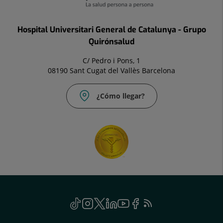
Hospital Universitari General de Catalunya - Grupo
Quirónsalud
C/ Pedro i Pons, 1
08190 Sant Cugat del Vallès Barcelona
¿Cómo llegar?
Social
TikTok
Este
Instagram
Este
Twitter
Este
Linkedin
Este
Youtube
Este
Facebook
Este
Feed
Este
enlace
enlace
enlace
enlace
enlace
enlace
RSS
enlace
se
se
se
se
se
se
se