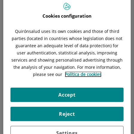
Cookies configuration
Cualquier problema relacionado con la córnea, una de las
lentes más importantes de nuestro ojo y que necesita estar
Quirónsalud uses its own cookies and those of third
en perfecto estado para que no se afecte la visión, puede ser
parties (located in countries whose legislation does not
tratado en nuestra unidad de córnea y superficie ocular.
guarantee an adequate level of data protection) for
Múltiples procesos y enfermedades pueden afectar a la
user authentication, statistical analysis, improving
córnea haciendo que esta
pierda su transparencia
, se afecte
services and showing personalised advertising through
su estructura produciendo un
Queratocono
o se altere el
the analysis of your navigation. For more information,
magnífico equilibrio que existe entre la película lagrimal y la
please see our
Política de cookies
superficie del ojo produciendo
sequedad ocular
. Existen
también crecimientos de tejidos como el
pterigion
, y tumores
que se benefician de la opinión experta para abordar a
Accept
tiempo su resolución.
Reject
Settings