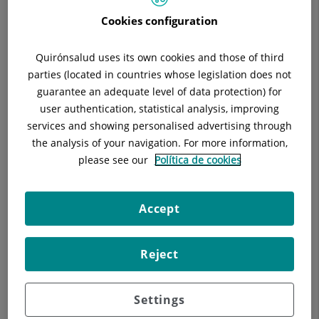
Cookies configuration
Nuestra Unidad de estética y rejuvenecimiento ocular te
Quirónsalud uses its own cookies and those of third
proporcionara el consejo necesario, así como la combinación
parties (located in countries whose legislation does not
de los mejores tratamientos en su justa medida para
guarantee an adequate level of data protection) for
conseguir esa mejora en la imagen que todos nos
user authentication, statistical analysis, improving
merecemos.
services and showing personalised advertising through
the analysis of your navigation. For more information,
please see our
Política de cookies
Accept
Reject
Settings
Nuestros blogs