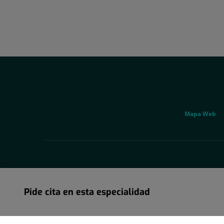
Social
Genérico
Mapa Web
Pide cita en esta especialidad
Pide cita en esta especialidad