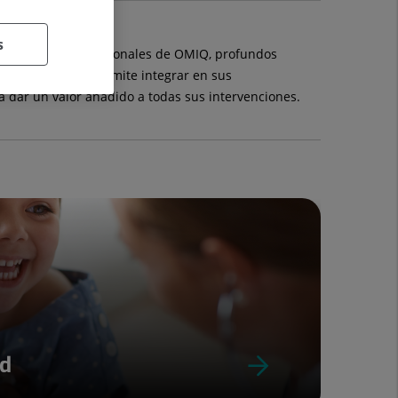
s
a órbita.
Los profesionales de OMIQ, profundos
rmación que les permite integrar en sus
a dar un valor añadido a todas sus intervenciones.
ud