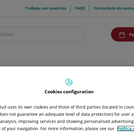
menuTop
Trabaja con nosotros
FAQS
Formulario de conta
menuAcce
Pe
estro centro
Pacientes y visitantes
Investigación y Docencia
Comunic
stica
a
Cookies configuration
ud uses its own cookies and those of third parties (located in cou
 does not guarantee an adequate level of data protection) for user a
l analysis, improving services and showing personalised advertisin
s of your navigation. For more information, please see our
Política