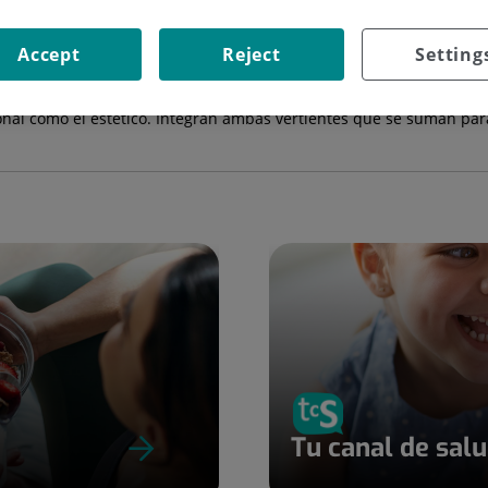
Accept
Reject
Setting
os problemas relacionados con los
párpados
,
el sistema lagrimal
y
l
lidad de los tejidos de alrededor del ojo, poseen una magnifica fo
onal como el estético. Integran ambas vertientes que se suman par
Tu canal de sal