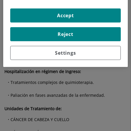
Visitas de diagnóstico, tratamiento o seguimiento a todo
tipo de pacientes con cáncer excepto menores de 15 años.
Accept
Segundas opiniones de validación diagnóstica y
terapéutica.
Reject
Diseño estratégico basado en la interdisciplinariedad.
Atención especial al control de los largos supervivientes
Settings
curados de su cáncer.
Hospitalización en régimen de Ingreso:
Tratamientos complejos de quimioterapia.
Paliación en fases avanzadas de la enfermedad.
Unidades de Tratamiento de:
CÁNCER DE CABEZA Y CUELLO