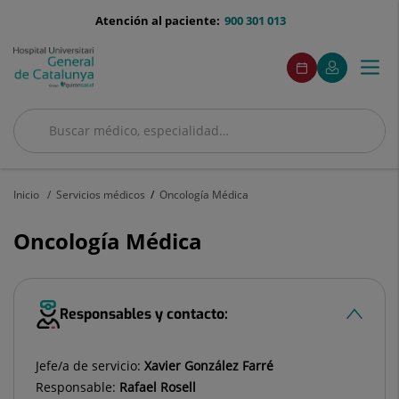
Saltar al contenido
menu-
Atención al paciente:
900 301 013
telefono
menuAcceso
Este
Este
Pedir
Mi
Togg
Menú
enlace
enlace
cita
Quirónsalud
se
se
navi
abrirá
abrirá
en
en
Buscar
una
una
ventana
ventana
Buscar
nueva.
nueva.
Inicio
Servicios médicos
Oncología Médica
Oncología Médica
Responsables y contacto:
Jefe/a de servicio:
Xavier González Farré
Responsable:
Rafael Rosell