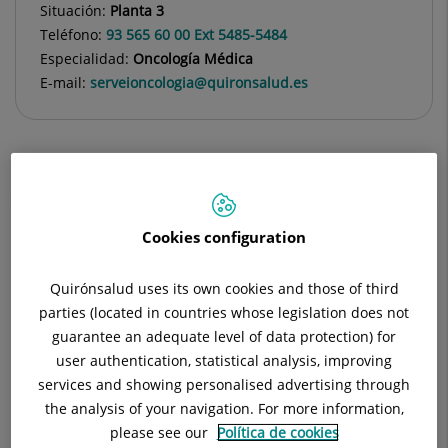
Situación:
Planta 3
Teléfono:
93 565 60 00 Ext 5485-5484
Especialidad:
Oncología Médica
E-mail:
serveioncologia@quironsalud.es
Descripción
Equipo Médico
Enfermedades
Cookies configuration
Quirónsalud uses its own cookies and those of third
parties (located in countries whose legislation does not
Consulta la
información completa
de esta
guarantee an adequate level of data protection) for
especialidad
en la
web de Quirónsalud.
user authentication, statistical analysis, improving
services and showing personalised advertising through
the analysis of your navigation. For more information,
Consulta Externa:
please see our
Política de cookies