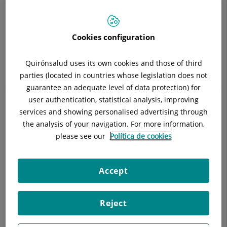
Situación:
Planta -2
Teléfono:
93 565 60 23 / 900 301 013
E-mail:
radioterapiahgc@quironsalud.es
Cookies configuration
Quirónsalud uses its own cookies and those of third
parties (located in countries whose legislation does not
guarantee an adequate level of data protection) for
Descripción
Equipo Médico
Enfermedades
user authentication, statistical analysis, improving
services and showing personalised advertising through
the analysis of your navigation. For more information,
please see our
Política de cookies
Consulta la
información completa
de esta
especialidad
en la
web de Quirónsalud.
Accept
Ofrece los cuidados clínicos y terapéuticos del enfermo
Reject
oncológico mediante la indicación, planificación, control,
tratamiento y seguimiento del paciente tratado con