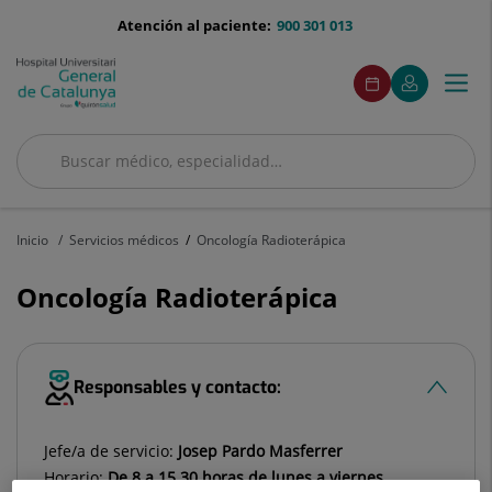
Saltar al contenido
menu-
Atención al paciente:
900 301 013
telefono
menuAcceso
Este
Este
Pedir
Mi
Togg
Menú
enlace
enlace
cita
Quirónsalud
se
se
navi
abrirá
abrirá
en
en
Buscar
una
una
ventana
ventana
Buscar
nueva.
nueva.
Inicio
Servicios médicos
Oncología Radioterápica
Oncología Radioterápica
Responsables y contacto:
Jefe/a de servicio:
Josep Pardo Masferrer
Horario:
De 8 a 15.30 horas de lunes a viernes