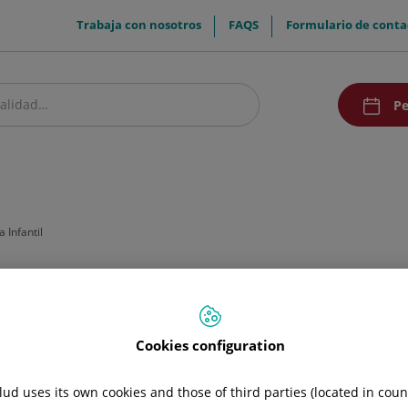
menuTop
Trabaja con nosotros
FAQS
Formulario de conta
menuAcce
Pe
estro centro
Pacientes y visitantes
Investigación y Docencia
Comunic
 Infantil
Cookies configuration
ud uses its own cookies and those of third parties (located in cou