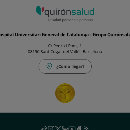
ospital Universitari General de Catalunya - Grupo Quirónsal
C/ Pedro i Pons, 1
08190 Sant Cugat del Vallès Barcelona
¿Cómo llegar?
TikTok
Este
Instagram
Este
Twitter
Este
Linkedin
Este
Youtube
Este
Facebook
Este
Feed
Este