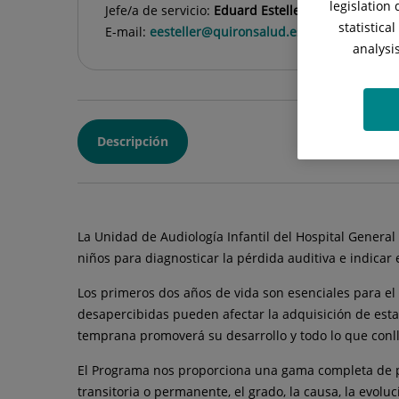
legislation
Jefe/a de servicio:
Eduard Esteller
statistica
E-mail:
eesteller@quironsalud.es
analysi
Descripción
La Unidad de Audiología Infantil del Hospital Genera
niños para diagnosticar la pérdida auditiva e indica
Los primeros dos años de vida son esenciales para el 
desapercibidas pueden afectar la adquisición de esta
temprana promoverá su desarrollo y todo lo que conlle
El Programa nos proporciona una gama completa de pr
transitoria o permanente, el grado, la causa, la evoluc