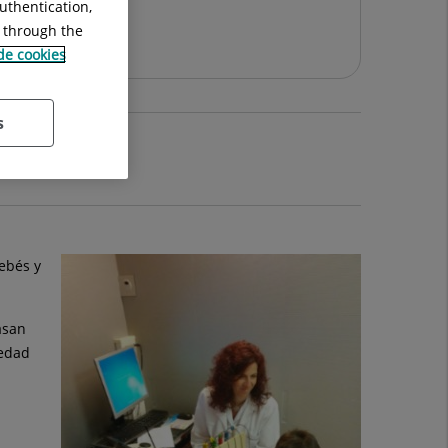
uthentication,
g through the
 de cookies
s
ebés y
asan
 edad