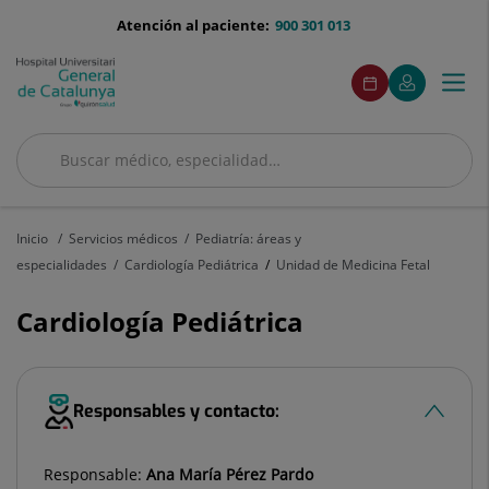
Saltar al contenido
menu-
Atención al paciente:
900 301 013
telefono
menuAcceso
Este
Este
Pedir
Mi
Togg
Menú
enlace
enlace
cita
Quirónsalud
se
se
navi
abrirá
abrirá
en
en
Buscar
una
una
ventana
ventana
Buscar
nueva.
nueva.
Inicio
Servicios médicos
Pediatría: áreas y
especialidades
Cardiología Pediátrica
Unidad de Medicina Fetal
Cardiología Pediátrica
Responsables y contacto:
Responsable:
Ana María Pérez Pardo