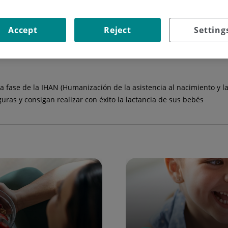
Accept
Reject
Setting
entro sanitario comprometido y especializado en la lactancia de lo
 por alimentarlos con fórmulas adaptadas. Ofrece a sus pacientes 
rentes en lactancia, e internacional
consultoras de lactancia certif
 fase de la IHAN (Humanización de la asistencia al nacimiento y la l
ras y consigan realizar con éxito la lactancia de sus bebés