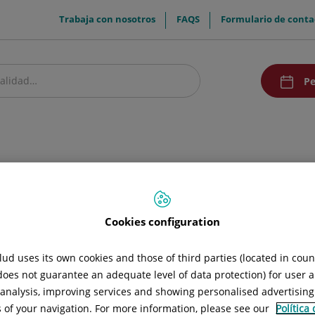
menuTop
Trabaja con nosotros
FAQS
Formulario de conta
menuAcce
Pe
estro centro
Pacientes y visitantes
Investigación y Docencia
Comunic
Lactancia materna
Cookies configuration
ud uses its own cookies and those of third parties (located in cou
 does not guarantee an adequate level of data protection) for user a
Recomendaciones
Prestaciones en lactancia
l analysis, improving services and showing personalised advertisin
s of your navigation. For more information, please see our
Política