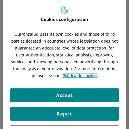
Responsable:
Alba Martínez
Situación:
1º planta
Teléfono:
93 565 60 00 / 900 301 013
Cookies configuration
Quirónsalud uses its own cookies and those of third
parties (located in countries whose legislation does not
guarantee an adequate level of data protection) for
Descripción
Técnicas y tratamientos
Enfe
user authentication, statistical analysis, improving
services and showing personalised advertising through
the analysis of your navigation. For more information,
please see our
Política de cookies
El tratamiento es global e individualizado, se basa en el
principio del individuo como unidad, donde todas las partes y
Accept
sistemas están interrelacionados, así como en la capacidad
de autorregulación del cuerpo.
Reject
Trabajamos a través de técnicas manuales suaves y seguras
que se adaptan a la necesidad de cada paciente.