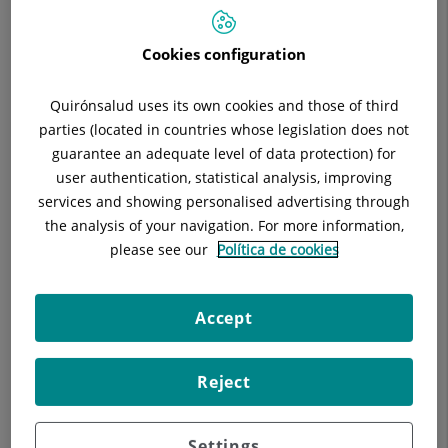
Responsable:
Pere Sala Castellví
Cookies configuration
Quirónsalud uses its own cookies and those of third
parties (located in countries whose legislation does not
Descripción
Equipo Médico
Instalaciones
guarantee an adequate level of data protection) for
user authentication, statistical analysis, improving
services and showing personalised advertising through
the analysis of your navigation. For more information,
Habitaciones individuales
please see our
Política de cookies
Habitaciones d'aislamiento
Accept
Sala de juegos
Reject
Settings