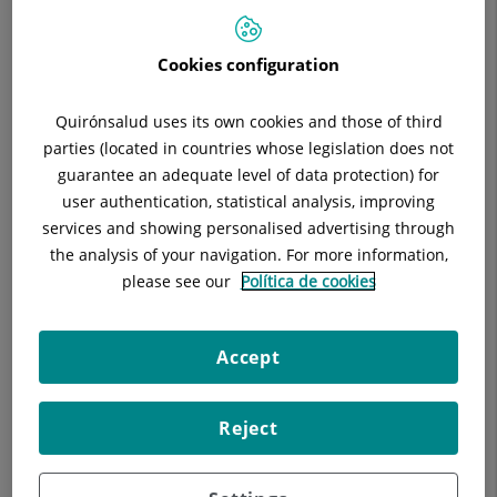
Cookies configuration
En el Hospital Universitari General de Catalunya contamos
con un servicio médico especializado en la atención
inmediata de niños y adolescentes, ofreciendo una atención
Quirónsalud uses its own cookies and those of third
rápida, experta y empática. Nuestras instalaciones facilitan
parties (located in countries whose legislation does not
un ambiente seguro y adaptado a las necesidades de los
guarantee an adequate level of data protection) for
niños y familias, con personal médico y de enfermería
user authentication, statistical analysis, improving
capacitado y experimentado en su cuidado.
services and showing personalised advertising through
the analysis of your navigation. For more information,
Ofrecemos una atención centrada en la familia, fomentando
please see our
Política de cookies
su participación en el proceso de atención médica y
ofreciendo información detallada sobre el diagnóstico y el
plan de tratamiento de cada paciente. Asimismo, facilitamos
Accept
el seguimiento posterior al alta con la participación de los
especialistas pediátricos.
Reject