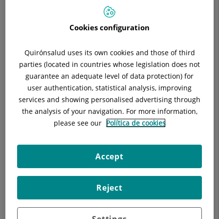
Cookies configuration
Equipo de Psiquiatría adultos
Quirónsalud uses its own cookies and those of third
parties (located in countries whose legislation does not
Antonio Arumi Vizmanos
guarantee an adequate level of data protection) for
JEFE/A DE SERVICIO
user authentication, statistical analysis, improving
Psiquiatría
services and showing personalised advertising through
the analysis of your navigation. For more information,
Ver ficha
please see our
Política de cookies
Accept
Ana Oses Rodríguez
FACULTATIVO ESPECIALISTA PSIQUIATRÍA
Reject
Psiquiatría
Ver ficha
Settings