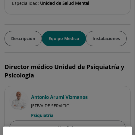
Especialidad:
Unidad de Salud Mental
Descripción
Equipo Médico
Instalaciones
Director médico Unidad de Psiquiatría y
Psicología
Antonio Arumi Vizmanos
JEFE/A DE SERVICIO
Psiquiatría
Ver ficha