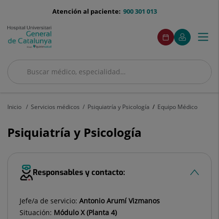
Saltar al contenido
menu-
Atención al paciente:
900 301 013
telefono
menuAcceso
Este
Este
Pedir
Mi
Togg
Menú
enlace
enlace
cita
Quirónsalud
se
se
navi
abrirá
abrirá
en
en
Buscar
una
una
ventana
ventana
Buscar
nueva.
nueva.
Inicio
Servicios médicos
Psiquiatría y Psicología
Equipo Médico
Psiquiatría y Psicología
Responsables y contacto:
Jefe/a de servicio:
Antonio Arumí Vizmanos
Situación:
Módulo X (Planta 4)