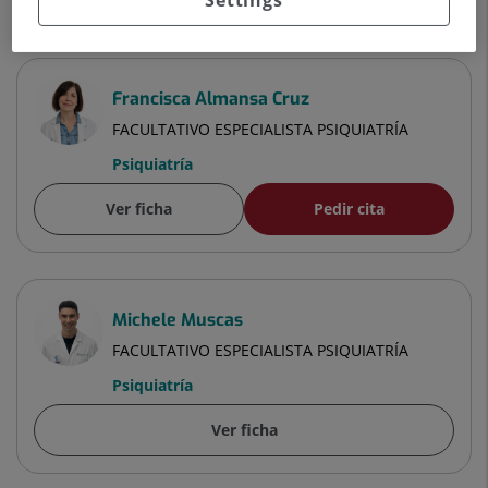
Francisca Almansa Cruz
FACULTATIVO ESPECIALISTA PSIQUIATRÍA
Psiquiatría
Ver ficha
Pedir cita
Michele Muscas
FACULTATIVO ESPECIALISTA PSIQUIATRÍA
Psiquiatría
Ver ficha