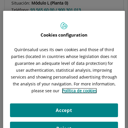
Situación:
Módulo L (Planta 0)
Teléfono:
93 565 60 00 / 900 301 013
Especialidad:
Reumatologia
Cookies configuration
Quirónsalud uses its own cookies and those of third
Descripción
Equipo Médico
Técnicas y tr
parties (located in countries whose legislation does not
guarantee an adequate level of data protection) for
user authentication, statistical analysis, improving
services and showing personalised advertising through
Artrosis
the analysis of your navigation. For more information,
please see our
Política de cookies
Artritis aguda y crónicas
Osteoporosis, enfermedades metabólicas óseas y
Accept
Enfermedad de Paget
Patología médica de la columna vertebral