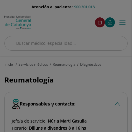
Saltar al contenido
menu-
Atención al paciente:
900 301 013
telefono
menuAcceso
Este
Este
Pedir
Mi
Togg
Menú
enlace
enlace
cita
Quirónsalud
se
se
navi
abrirá
abrirá
en
en
Buscar
una
una
ventana
ventana
Buscar
nueva.
nueva.
Inicio
Servicios médicos
Reumatología
Diagnósticos
Reumatología
Responsables y contacto:
Jefe/a de servicio:
Núria Marti Gasulla
Horario:
Dilluns a divendres 8 a 16 hs