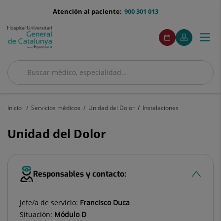
Saltar al contenido
menu-
Atención al paciente:
900 301 013
telefono
menuAcceso
Este
Este
Pedir
Mi
Togg
Menú
enlace
enlace
cita
Quirónsalud
se
se
navi
abrirá
abrirá
en
en
Buscar
una
una
ventana
ventana
Buscar
nueva.
nueva.
Inicio
Servicios médicos
Unidad del Dolor
Instalaciones
Unidad del Dolor
Responsables y contacto:
Jefe/a de servicio:
Francisco Duca
Situación:
Módulo D