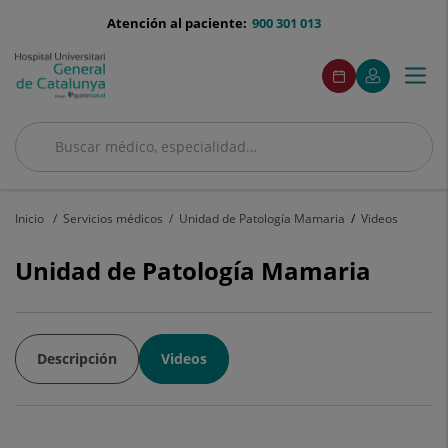
Saltar al contenido
menu-
Atención al paciente:
900 301 013
telefono
menuAcceso
Este
Este
Pedir
Mi
Togg
Menú
enlace
enlace
cita
Quirónsalud
se
se
navi
abrirá
abrirá
en
en
Buscar
una
una
ventana
ventana
Buscar
nueva.
nueva.
Inicio
Servicios médicos
Unidad de Patología Mamaria
Videos
Unidad de Patología Mamaria
Descripción
Videos