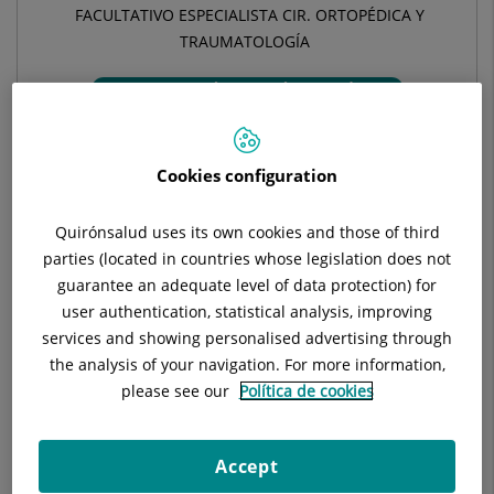
FACULTATIVO ESPECIALISTA CIR. ORTOPÉDICA Y
TRAUMATOLOGÍA
TRAUMATOLOGÍA Y CIRUGÍA ORTOPÉDICA
Pide cita con este profesional en otros hospitales:
Cookies configuration
Hospital Universitari General de Catalunya
Quirónsalud uses its own cookies and those of third
parties (located in countries whose legislation does not
C/ Pedro i Pons, 1
guarantee an adequate level of data protection) for
08190 Sant Cugat del Vallés Barcelona
user authentication, statistical analysis, improving
935 656 000
services and showing personalised advertising through
the analysis of your navigation. For more information,
please see our
Política de cookies
Hospital Universitari Sagrat Cor
C/ Viladomat, 288
Accept
08029 Barcelona