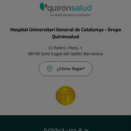
Hospital Universitari General de Catalunya - Grupo
Quirónsalud
C/ Pedro i Pons, 1
08190 Sant Cugat del Vallès Barcelona
¿Cómo llegar?
Social
TikTok
Este
Instagram
Este
Twitter
Este
Linkedin
Este
Youtube
Este
Facebook
Este
Feed
Este