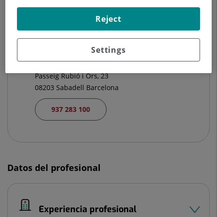
Reject
933 221 111
Settings
Hospital Quirónsalud del Vallès
Passeig Rubió i Ors, 23
08203 Sabadell Barcelona
937 283 100
Datos del profesional
Experiencia profesional