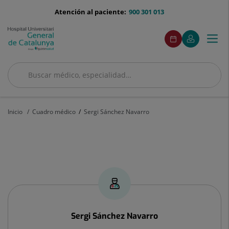
Saltar al contenido
menu-
Atención al paciente:
900 301 013
telefono
menuAcceso
Este
Este
Pedir
Mi
Togg
Menú
enlace
enlace
cita
Quirónsalud
se
se
navi
abrirá
abrirá
en
en
Buscar
una
una
ventana
ventana
Buscar
nueva.
nueva.
Inicio
Cuadro médico
Sergi Sánchez Navarro
Sergi
Sánchez
Navarro
Sergi
Sánchez Navarro