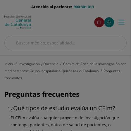
Saltar al contenido
menu-
Atención al paciente:
900 301 013
telefono
menuAcceso
Este
Este
Pedir
Mi
Togg
Menú
enlace
enlace
cita
Quirónsalud
se
se
navi
abrirá
abrirá
en
en
Buscar
una
una
ventana
ventana
Buscar
nueva.
nueva.
Inicio
Investigación y Docencia
Comité de Ética de la Investigación con
medicamentos Grupo Hospitalario Quirónsalud-Catalunya
Preguntas
frecuentes
Preguntas frecuentes
¿Qué tipos de estudio evalúa un CEIm?
El CEIm evalúa cualquier proyecto de investigación que
contenga pacientes, datos de salud de pacientes, o