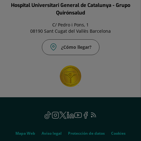
Hospital Universitari General de Catalunya - Grupo
Quirónsalud
C/ Pedro i Pons, 1
08190 Sant Cugat del Vallès Barcelona
¿Cómo llegar?
Social
TikTok
Este
Instagram
Este
Twitter
Este
Linkedin
Este
Youtube
Este
Facebook
Este
Feed
Este
enlace
enlace
enlace
enlace
enlace
enlace
RSS
enlace
se
se
se
se
se
se
se
Genérico
abrirá
abrirá
abrirá
abrirá
abrirá
abrirá
abrirá
Mapa Web
Aviso legal
Protección de datos
Cookies
en
en
en
en
en
en
en