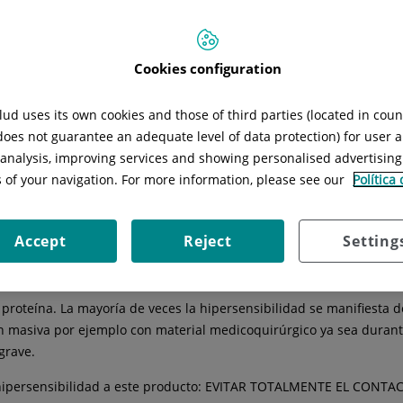
Situación:
Módulo P (Planta 1)
Especialidad:
Alergología
Cookies configuration
ud uses its own cookies and those of third parties (located in cou
 does not guarantee an adequate level of data protection) for user a
ermedades
Técnicas
Consejos
Instalaciones
l analysis, improving services and showing personalised advertisin
s of your navigation. For more information, please see our
Política
Accept
Reject
Setting
rbol
Hevea brasiliensis
y que se utiliza ampliamente en la fabricac
proteína. La mayoría de veces la hipersensibilidad se manifiesta d
n masiva por ejemplo con material medicoquirúrgico ya sea durant
grave.
 hipersensibilidad a este producto: EVITAR TOTALMENTE EL CONTA