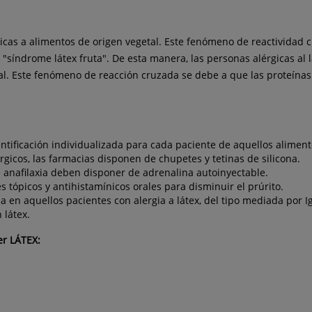
gicas a alimentos de origen vegetal. Este fenómeno de reactivida
 el "síndrome látex fruta". De esta manera, las personas alérgicas 
ical. Este fenómeno de reacción cruzada se debe a que las proteínas
dentificación individualizada para cada paciente de aquellos alime
rgicos, las farmacias disponen de chupetes y tetinas de silicona.
 anafilaxia deben disponer de adrenalina autoinyectable.
es tópicos y antihistamínicos orales para disminuir el prúrito.
 en aquellos pacientes con alergia a látex, del tipo mediada por I
 látex.
er LÁTEX: