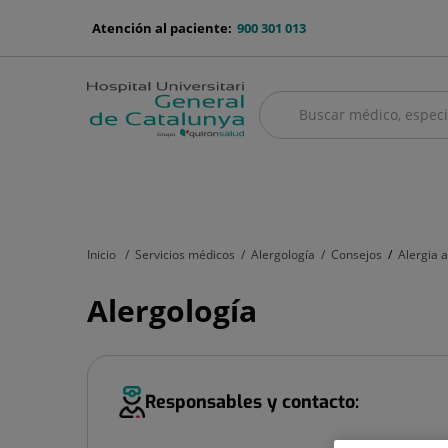
Saltar al contenido
menu-
Atención al paciente:
900 301 013
telefono
Buscar
Buscar
menú
Cuadro médico
Servicios médicos
Aseguradoras y mutuas
Nu
principal
Inicio
Servicios médicos
Alergología
Consejos
Alergia a
Alergología
Responsables y contacto: