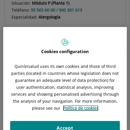
Situación:
Módulo P (Planta 1)
Teléfono:
93 565 60 00 / 900 301 013
Especialidad:
Alergología
Descripción
Equipo Médico
Enfermedades
Cookies configuration
Quirónsalud uses its own cookies and those of third
parties (located in countries whose legislation does not
Alergia a polen de olivo
guarantee an adequate level of data protection) for
user authentication, statistical analysis, improving
Nombre científico (especie):
Olea europea L.
services and showing personalised advertising through
Nombres comunes:
the analysis of your navigation. For more information,
please see our
Política de cookies
Catalán: oliver, olivera, bardia, nastre, ullastre, olivó.
Castellano: olivo, aceituno, oliva, olivera (cultivado),
Accept
acebuche, acembuche, azambujo, oleastro, zambullo