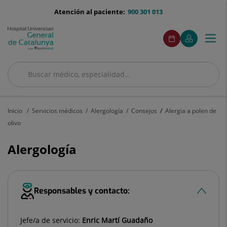
Saltar al contenido
menu-
Atención al paciente:
900 301 013
telefono
menuAcceso
Este
Este
Pedir
Mi
Togg
Menú
enlace
enlace
cita
Quirónsalud
se
se
navi
abrirá
abrirá
en
en
Buscar
una
una
ventana
ventana
Buscar
nueva.
nueva.
Inicio
Servicios médicos
Alergología
Consejos
Alergia a polen de
olivo
Alergología
Responsables y contacto:
Jefe/a de servicio:
Enric Martí Guadaño