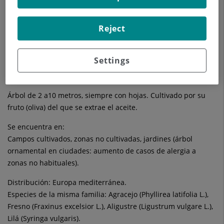
(silvestre).
Reject
Euskera: gaimelurraitz, olibando.
Gallego: oliveira, zambullo.
Settings
¿Cómo distinguirlo?
Árbol de 2 a10 metros, siempre con hojas. Cultivado por su
fruto (oliva) del que se extrae el aceite.
Se encuentra en:
Campos cultivados, zonas no cultivadas, jardines (árbol
ornamental en ciudades: aumento de casos de alergia a
zonas no habituales).
Distribución: Europa mediterránea.
Especies de la misma familia: Agracejo (Phyllirea latifolia L.),
Fresno (Fraxinus excelsior L.), Aligustre (Ligustrum vulgare L.),
Lilá (Syringa vulgaris).