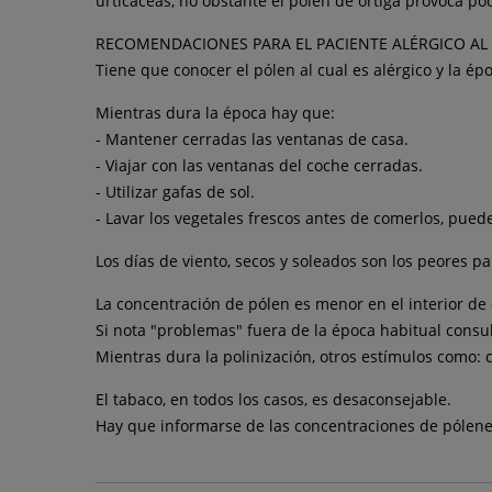
urticáceas, no obstante el pólen de ortiga provoca po
RECOMENDACIONES PARA EL PACIENTE ALÉRGICO AL
Tiene que conocer el pólen al cual es alérgico y la ép
Mientras dura la época hay que:
- Mantener cerradas las ventanas de casa.
- Viajar con las ventanas del coche cerradas.
- Utilizar gafas de sol.
- Lavar los vegetales frescos antes de comerlos, pued
Los días de viento, secos y soleados son los peores p
La concentración de pólen es menor en el interior de e
Si nota "problemas" fuera de la época habitual consult
Mientras dura la polinización, otros estímulos como: c
El tabaco, en todos los casos, es desaconsejable.
Hay que informarse de las concentraciones de pólene