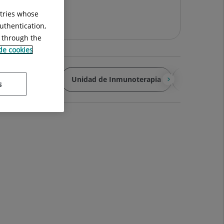
ntries whose
uthentication,
g through the
 de cookies
Diagnósticos
Unidad de Inmunoterapia
Videos
s