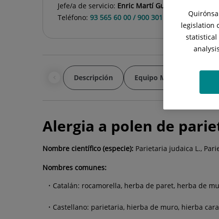
Jefe/a de servicio:
Enric Martí Guadaño
Quirónsal
Teléfono:
93 565 60 00 / 900 301 013
legislation
statistica
analysi
Descripción
Equipo Médico
Enf
Alergia a polen de parie
Nombre científico (especie):
Parietaria judaica L., Pari
Nombres comunes:
Catalán: rocamorella, herba de paret, herba de mur
Castellano: parietaria, hierba de muro, hierba caraco