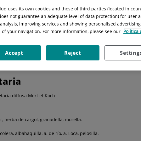
Situación:
Módulo P (Planta 1)
ud uses its own cookies and those of third parties (located in cou
Especialidad:
Alergología
 does not guarantee an adequate level of data protection) for user a
l analysis, improving services and showing personalised advertisin
s of your navigation. For more information, please see our
Política
ermedades
Técnicas
Consejos
Instalaciones
Accept
Reject
Setting
taria
etaria diffusa Mert et Koch
, herba de cargol, granadella, morella.
lera, albahaquilla, a. de río, a. Loca, pelosilla.