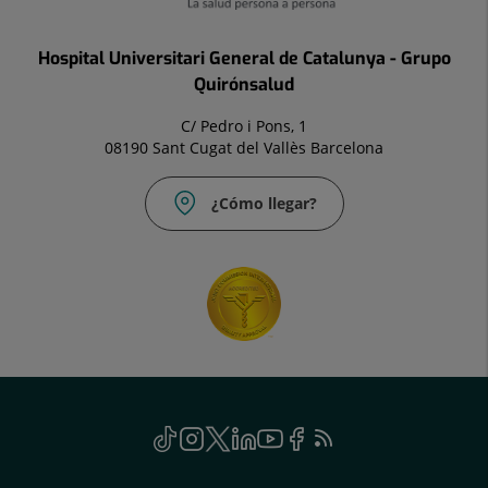
Hospital Universitari General de Catalunya - Grupo
Quirónsalud
C/ Pedro i Pons, 1
08190 Sant Cugat del Vallès Barcelona
¿Cómo llegar?
Social
TikTok
Este
Instagram
Este
Twitter
Este
Linkedin
Este
Youtube
Este
Facebook
Este
Feed
Este
enlace
enlace
enlace
enlace
enlace
enlace
RSS
enlace
se
se
se
se
se
se
se
Genérico