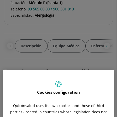
Situación:
Módulo P (Planta 1)
Teléfono:
93 565 60 00 / 900 301 013
Especialidad:
Alergología
Descripción
Equipo Médico
Enfermedades
Reacciones adversas a aditivos
Los aditivos son sustancias añadidas a los alimentos o
medicamentos para mejorar la conservación, el gusto o el
Cookies configuration
aspecto. Están autorizados y regulados por ley, aunque la
legislación no es la misma en todos los países. De acuerdo
Quirónsalud uses its own cookies and those of third
con las normas europeas su presencia tiene que figurar en la
parties (located in countries whose legislation does not
envoltura del producto, identificados con la letra E seguida de