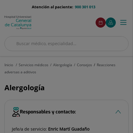
Saltar al contenido
menu-
Atención al paciente:
900 301 013
telefono
menuAcceso
Este
Este
Pedir
Mi
Togg
Menú
enlace
enlace
cita
Quirónsalud
se
se
navi
abrirá
abrirá
en
en
Buscar
una
una
ventana
ventana
Buscar
nueva.
nueva.
Inicio
Servicios médicos
Alergología
Consejos
Reacciones
adversas a aditivos
Alergología
Responsables y contacto:
Jefe/a de servicio:
Enric Martí Guadaño