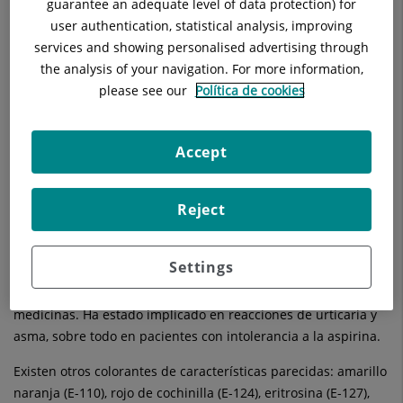
guarantee an adequate level of data protection) for
un número.
user authentication, statistical analysis, improving
services and showing personalised advertising through
A partir de los años setenta se han publicado estudios sobre
the analysis of your navigation. For more information,
los posibles efectos tóxicos de determinados aditivos, siendo
please see our
Política de cookies
prohibidos algunos de ellos. En general, los aditivos
autorizados son sustancias inofensivas, aunque en individuos
sensibles puedan provocar reacciones de intolerancia.
Accept
Clasificación de los aditivos
Colorantes
Reject
El más representativo es la tartracina (E-102), colorante
sintético, azoico, que proporciona un color amarillo. Se
Settings
encuentra en conservas, quesos, repostería, golosinas, zumos,
salsas preparadas y en los recubrimientos de algunas
medicinas. Ha estado implicado en reacciones de urticaria y
asma, sobre todo en pacientes con intolerancia a la aspirina.
Existen otros colorantes de características parecidas: amarillo
naranja (E-110), rojo de cochinilla (E-124), eritrosina (E-127),