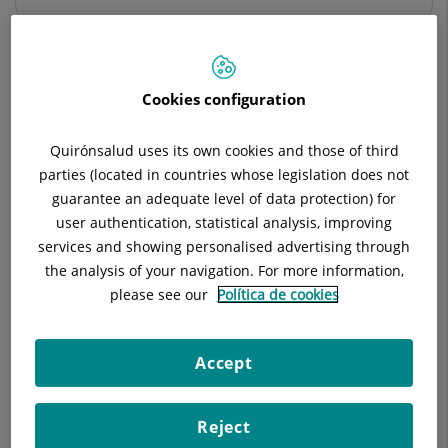
Cookies configuration
Descripción
Equipo Médico
Enfermedades
Quirónsalud uses its own cookies and those of third
parties (located in countries whose legislation does not
guarantee an adequate level of data protection) for
Tratamiento de todo tipo de enfermedades cutáneas
user authentication, statistical analysis, improving
inflamatorias como acné, dermatitis seborreica, rosácea,
services and showing personalised advertising through
dermatitis atópica, psoriasis, enfermedades infecciosas,
etc…
the analysis of your navigation. For more information,
please see our
Política de cookies
Tratamiento de patología tumoral cutánea, melanoma y
cáncer de piel no melanoma.
Accept
Tratamiento mediante láser de lesiones pigmentarias y
vasculares.
Reject
Tratamiento de patología capilar. Alopecias, displasias