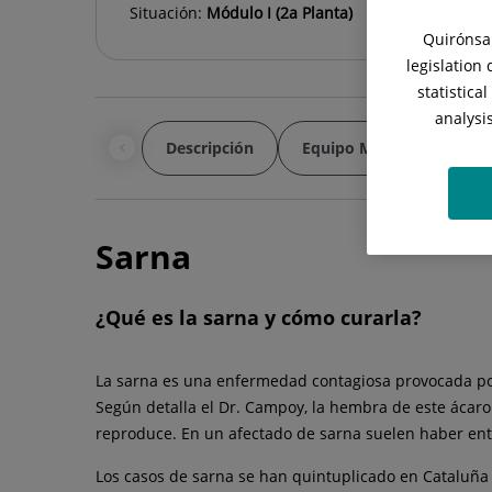
Situación:
Módulo I (2a Planta)
Quirónsal
legislation
statistica
analysi
Descripción
Equipo Médico
Enf
Sarna
¿Qué es la sarna y cómo curarla?
La sarna es una enfermedad contagiosa provocada por
Según detalla el Dr. Campoy, la hembra de este ácaro 
reproduce. En un afectado de sarna suelen haber ent
Los casos de sarna se han quintuplicado en Cataluña e