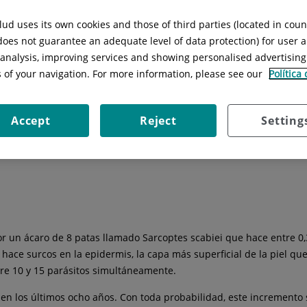
Especialidad:
Dermatología
ud uses its own cookies and those of third parties (located in cou
 does not guarantee an adequate level of data protection) for user a
l analysis, improving services and showing personalised advertisin
s of your navigation. For more information, please see our
Política
ermedades
Técnicas
Consejos
Instalaciones
Accept
Reject
Setting
 un ácaro de 8 patas llamado Sarcoptes scabiei que hace entre 0
hace surcos en la epidermis, la capa más superficial de la piel qu
re 10 y 15 parásitos simultáneamente.
n los últimos ocho años. Con toda probabilidad, este incremento se