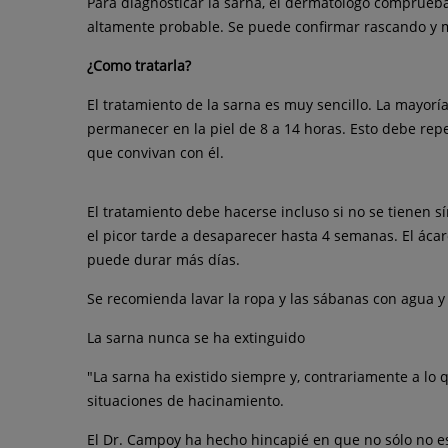
Para diagnosticar la sarna, el dermatólogo comprueba 
altamente probable. Se puede confirmar rascando y m
¿Como tratarla?
El tratamiento de la sarna es muy sencillo. La mayorí
permanecer en la piel de 8 a 14 horas. Esto debe repe
que convivan con él.
El tratamiento debe hacerse incluso si no se tienen 
el picor tarde a desaparecer hasta 4 semanas. El ácaro
puede durar más días.
Se recomienda lavar la ropa y las sábanas con agua y
La sarna nunca se ha extinguido
"La sarna ha existido siempre y, contrariamente a lo
situaciones de hacinamiento.
El Dr. Campoy ha hecho hincapié en que no sólo no es