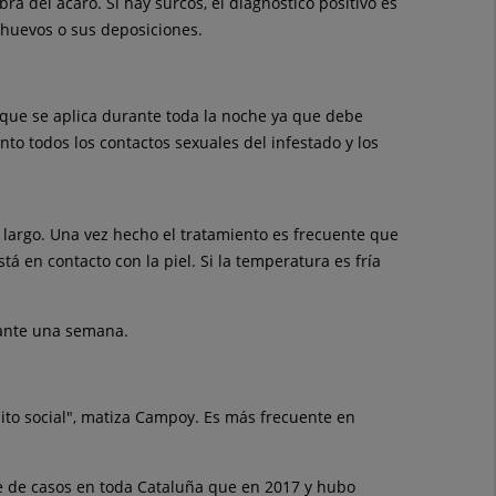
a del ácaro. Si hay surcos, el diagnóstico positivo es
 huevos o sus deposiciones.
) que se aplica durante toda la noche ya que debe
to todos los contactos sexuales del infestado y los
 largo. Una vez hecho el tratamiento es frecuente que
á en contacto con la piel. Si la temperatura es fría
rante una semana.
ito social", matiza Campoy. Es más frecuente en
le de casos en toda Cataluña que en 2017 y hubo