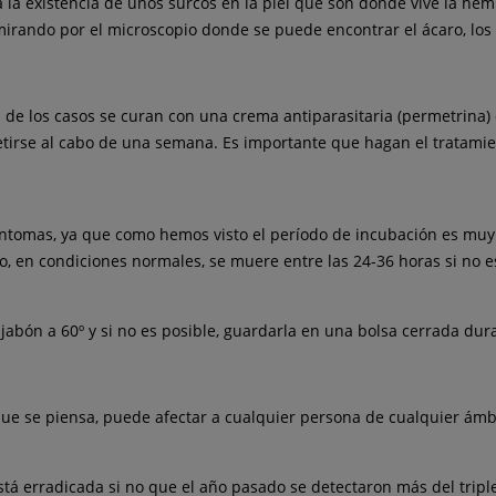
la existencia de unos surcos en la piel que son donde vive la hembr
irando por el microscopio donde se puede encontrar el ácaro, los
a de los casos se curan con una crema antiparasitaria (permetrina
tirse al cabo de una semana. Es importante que hagan el tratamien
síntomas, ya que como hemos visto el período de incubación es muy
, en condiciones normales, se muere entre las 24-36 horas si no est
 jabón a 60º y si no es posible, guardarla en una bolsa cerrada du
 que se piensa, puede afectar a cualquier persona de cualquier ámb
tá erradicada si no que el año pasado se detectaron más del trip