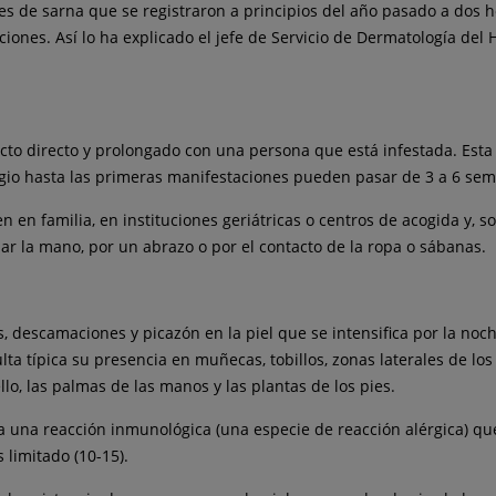
tes de sarna que se registraron a principios del año pasado a dos h
iones. Así lo ha explicado el jefe de Servicio de Dermatología del 
to directo y prolongado con una persona que está infestada. Esta
agio hasta las primeras manifestaciones pueden pasar de 3 a 6 se
 en familia, en instituciones geriátricas o centros de acogida y, s
ar la mano, por un abrazo o por el contacto de la ropa o sábanas.
s, descamaciones y picazón en la piel que se intensifica por la no
lta típica su presencia en muñecas, tobillos, zonas laterales de los
uello, las palmas de las manos y las plantas de los pies.
a una reacción inmunológica (una especie de reacción alérgica) que
 limitado (10-15).