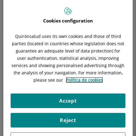
Especialidad:
Ginecología y Obstetricia
Cookies configuration
Quirónsalud uses its own cookies and those of third
Descripción
Equipo Médico
Técnicas
parties (located in countries whose legislation does not
guarantee an adequate level of data protection) for
user authentication, statistical analysis, improving
services and showing personalised advertising through
La Unidad de Oncología Ginecológica guía a las pacientes a
the analysis of your navigation. For more information,
través de los mejores especialistas en oncología ginecológica.
please see our
Política de cookies
Nuestros profesionales trabajan de manera conjunta, bajo
unos estrictos protocolos que constantemente se debaten y
Accept
modifican según directrices internacionales.
Todos los casos son debatidos de manera multidisciplinar con
Reject
el objeto de tener una visión amplia, segura y eficaz para
cada paciente.