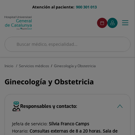
Saltar al contenido
menu-
Atención al paciente:
900 301 013
telefono
menuAcceso
Este
Este
Pedir
Mi
Togg
Menú
enlace
enlace
cita
Quirónsalud
se
se
navi
abrirá
abrirá
en
en
Buscar
una
una
ventana
ventana
Buscar
nueva.
nueva.
Inicio
Servicios médicos
Ginecología y Obstetricia
Ginecología y Obstetricia
Responsables y contacto:
Jefe/a de servicio:
Sílvia Franco Camps
Horario:
Consultas externas de 8 a 20 horas. Sala de