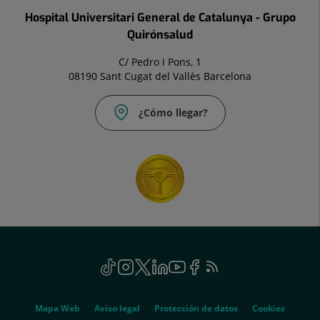
Hospital Universitari General de Catalunya - Grupo
Quirónsalud
C/ Pedro i Pons, 1
08190 Sant Cugat del Vallès Barcelona
¿Cómo llegar?
Social
TikTok
Este
Instagram
Este
Twitter
Este
Linkedin
Este
Youtube
Este
Facebook
Este
Feed
Este
enlace
enlace
enlace
enlace
enlace
enlace
RSS
enlace
se
se
se
se
se
se
se
Genérico
abrirá
abrirá
abrirá
abrirá
abrirá
abrirá
abrirá
Mapa Web
Aviso legal
Protección de datos
Cookies