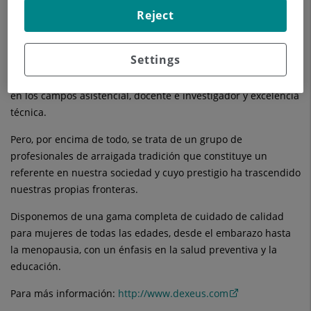
El Departamento de Obstetricia, Ginecología y Medicina de la
Reject
Reproducción del Hospital Universitario Dexeus, gestionado
por Dexeus Mujer,
es uno de los mayores centros privados en
Settings
Europa y el primero a nivel nacional dedicado exclusivamente
a la salud de la mujer. Además, combina vocación de servicio
en los campos asistencial, docente e investigador y excelencia
técnica.
Pero, por encima de todo, se trata de un grupo de
profesionales de arraigada tradición que constituye un
referente en nuestra sociedad y cuyo prestigio ha trascendido
nuestras propias fronteras.
Disponemos de una gama completa de cuidado de calidad
para mujeres de todas las edades, desde el embarazo hasta
la menopausia, con un énfasis en la salud preventiva y la
educación.
Para más información:
http://www.dexeus.com