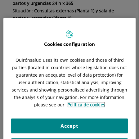
partos y urgencias 24 h x 365
Situación:
Consultas externas (Planta 1) y sala de
partos y urgencias (Planta 0)
Teléfono:
93 227 47 27
Especialidad:
DEXEUS Mujer
E-mail:
saphgc@dexeus.com
Cookies configuration
Quirónsalud uses its own cookies and those of third
parties (located in countries whose legislation does not
guarantee an adequate level of data protection) for
Descripción
Equipo Médico
Enfermedades
user authentication, statistical analysis, improving
services and showing personalised advertising through
the analysis of your navigation. For more information,
please see our
Política de cookies
Consulta la
información completa
de esta
especialidad
en la
web de Quirónsalud.
Accept