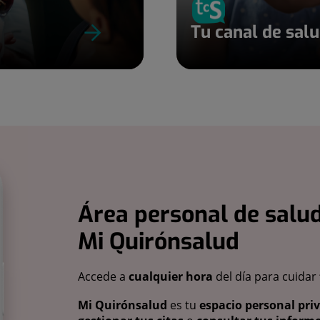
Tu canal de sal
Área personal de salud
Mi Quirónsalud
Accede a
cualquier hora
del día para cuidar
Mi Quirónsalud
es tu
espacio personal pri