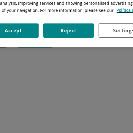
l analysis, improving services and showing personalised advertisin
Especialidad:
Ginecología y Obstetri
s of your navigation. For more information, please see our
Política
Accept
Reject
Setting
cos
Procedimientos