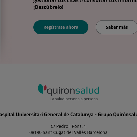
gestionar tus citas
o
consultar tus informe
¡Descúbrelo!
Regístrate ahora
Saber más
ospital Universitari General de Catalunya - Grupo Quirónsal
C/ Pedro i Pons, 1
08190 Sant Cugat del Vallès Barcelona