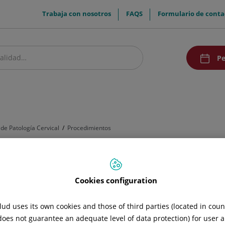
menuTop
Trabaja con nosotros
FAQS
Formulario de conta
menuAcce
Pe
estro centro
Pacientes y visitantes
Investigación y Docencia
Comunic
de Patología Cervical
Procedimientos
vical
Cookies configuration
ud uses its own cookies and those of third parties (located in cou
 does not guarantee an adequate level of data protection) for user a