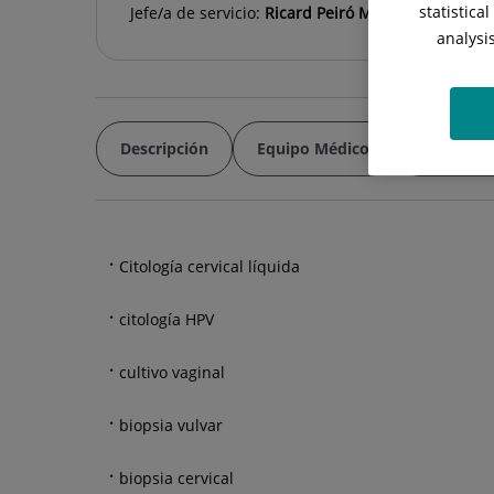
statistica
Jefe/a de servicio:
Ricard Peiró Muntadas
analysi
Descripción
Equipo Médico
Diagnósti
Citología cervical líquida
citología HPV
cultivo vaginal
biopsia vulvar
biopsia cervical