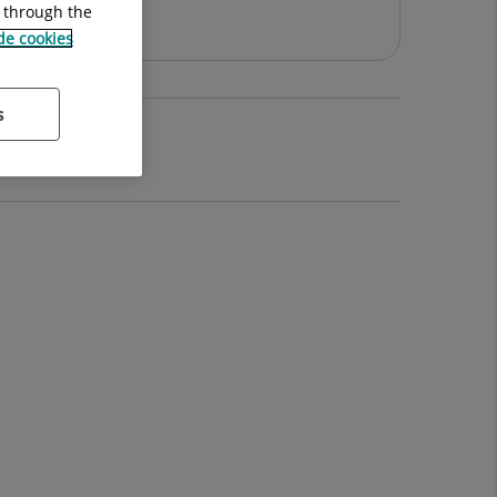
g through the
cia
 de cookies
s