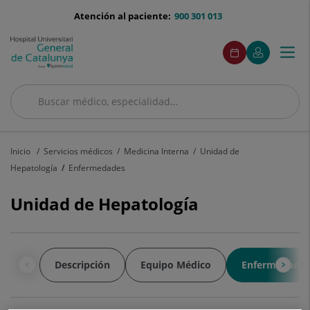
Saltar al contenido
menu-
Atención al paciente:
900 301 013
telefono
menuAcceso
Este
Este
Pedir
Mi
Togg
Menú
enlace
enlace
cita
Quirónsalud
se
se
navi
abrirá
abrirá
en
en
Buscar
una
una
ventana
ventana
Buscar
nueva.
nueva.
Inicio
Servicios médicos
Medicina Interna
Unidad de
Hepatología
Enfermedades
Unidad de Hepatología
Descripción
Equipo Médico
Enfermedades