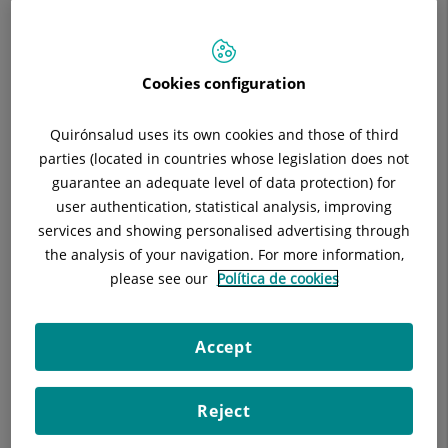
Estudio de alteraciones de la biología hepática detectados
a partir de revisiones periódicas de salud o de analíticas
practicadas por cualquier facultativo o a través del Servicio
Cookies configuration
de Urgencias
Quirónsalud uses its own cookies and those of third
Estudio de las alteraciones del metabolismo del hierro
parties (located in countries whose legislation does not
para despistaje de hemocromatosis. Aplicación de los
guarantee an adequate level of data protection) for
protocolos en vigor con estudio genético de la población
de riesgo
user authentication, statistical analysis, improving
services and showing personalised advertising through
Estudio diagnóstico de hepatitis agudas, víricas o
the analysis of your navigation. For more information,
toxicomedicamentosas, así como su seguimiento y
please see our
Política de cookies
tratamiento
Estudio diagnóstico de hepatitis crónicas de origen vírico,
Accept
autoinmune, metabólico, tóxico, así como sus controles
periódicos y tratamiento específico
Reject
Estudio diagnóstico de la cirrosis hepática compensada o
con complicaciones, así como seguimiento y tratamiento