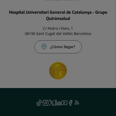
Hospital Universitari General de Catalunya - Grupo
Quirónsalud
C/ Pedro i Pons, 1
08190 Sant Cugat del Vallès Barcelona
¿Cómo llegar?
Social
TikTok
Este
Instagram
Este
Twitter
Este
Linkedin
Este
Youtube
Este
Facebook
Este
Feed
Este
enlace
enlace
enlace
enlace
enlace
enlace
RSS
enlace
se
se
se
se
se
se
se
Genérico