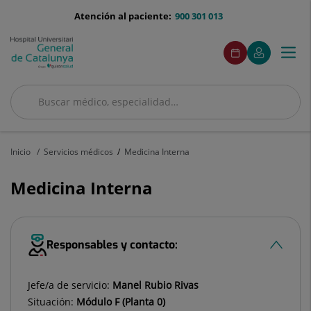
Saltar al contenido
menu-
Atención al paciente:
900 301 013
telefono
menuAcceso
Este
Este
Pedir
Mi
Togg
Menú
enlace
enlace
cita
Quirónsalud
se
se
navi
abrirá
abrirá
en
en
Buscar
una
una
ventana
ventana
Buscar
nueva.
nueva.
Inicio
Servicios médicos
Medicina Interna
Medicina Interna
Responsables y contacto:
Jefe/a de servicio:
Manel Rubio Rivas
Situación:
Módulo F (Planta 0)