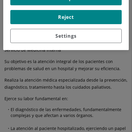
del cuerpo", con medicamentos.
Valora y trata al paciente en su globalidad.
Reject
Prevención en todas sus fases, diagnóstico y tratamiento en el
área de la patología médica.
Settings
Servicio de Medicina Interna
Su objetivo es la atención integral de los pacientes con
problemas de salud en un hospital y mejorar su eficiencia.
Realiza la atención médica especializada desde la prevención,
diagnóstico, tratamiento hasta los cuidados paliativos.
Ejerce su labor fundamental en:
El diagnóstico de las enfermedades, fundamentalmente
complejas y que afectan a varios órganos.
La atención al paciente hospitalizado, ejerciendo un papel