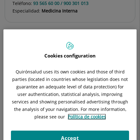
Teléfono:
93 565 60 00 / 900 301 013
Especialidad:
Medicina Interna
Descripción
Equipo Médico
Enfermedades
Cookies configuration
Quirónsalud uses its own cookies and those of third
parties (located in countries whose legislation does not
Consulta la
información completa
de esta
guarantee an adequate level of data protection) for
especialidad
en la
web de Quirónsalud.
user authentication, statistical analysis, improving
services and showing personalised advertising through
the analysis of your navigation. For more information,
La medicina Interna es la especialidad clínica por excelencia.
please see our
Política de cookies
La denominación aparece en Alemania en 1880 como la
especialidad que trata las enfermedades "desde el interior
Accept