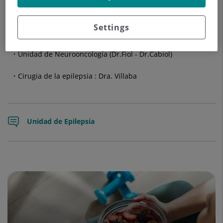
Espinosa
)
Unidad de Neurocirugía Pediátrica (Dra. Cardona -
Dra.
Settings
Tresseras
)
Unidad de Neurooncología (Dr.Fiol - Dr.Cabiol)
Cirugia de la epilepsia : Dra. Villaba
Unidad de Epilepsia