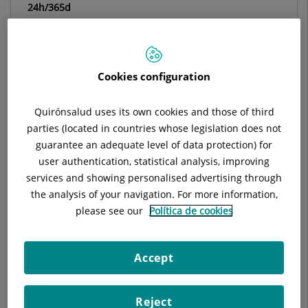
24h/365d
Situación:
Módulo X (Planta 4)
Teléfono:
679 258 742 - 93565600 ext. 5348
Cookies configuration
Quirónsalud uses its own cookies and those of third
Descripción
Equipo Médico
Enfermedades
parties (located in countries whose legislation does not
guarantee an adequate level of data protection) for
user authentication, statistical analysis, improving
services and showing personalised advertising through
Unidad de Base de Cráneo, Endoscopia Cerebral y de la
the analysis of your navigation. For more information,
Hipófisis (Dr. J. J. González)
please see our
Política de cookies
Unidad de Cirugía del Parkinson y de la Epilepsia (Dra.
Villalba)
Accept
Unidad de Endoscopia y Mínimamente Invasiva de
Columna (Dr. Cabiol - Dr. Fiol -
Dra. Tresserras - Dr.
Reject