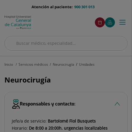
Saltar al contenido
menu-
Atención al paciente:
900 301 013
telefono
menuAcceso
Este
Este
Pedir
Mi
Togg
Menú
enlace
enlace
cita
Quirónsalud
se
se
navi
abrirá
abrirá
en
en
Buscar
una
una
ventana
ventana
Buscar
nueva.
nueva.
Inicio
Servicios médicos
Neurocirugía
Unidades
Neurocirugía
Responsables y contacto:
Jefe/a de servicio:
Bartolomé Fiol Busquets
Horario:
De 8:00 a 20:00h. urgencias localizables