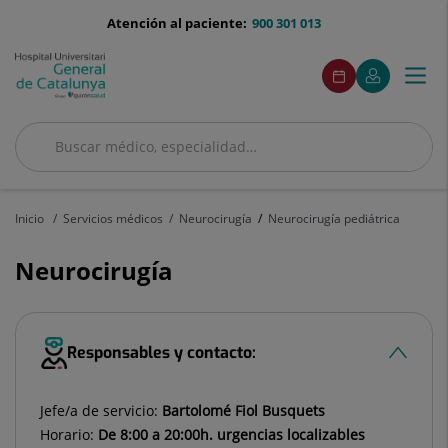
Saltar al contenido
menu-
Atención al paciente:
900 301 013
telefono
menuAcceso
Este
Este
Pedir
Mi
Togg
Menú
enlace
enlace
cita
Quirónsalud
se
se
navi
abrirá
abrirá
en
en
Buscar
una
una
ventana
ventana
Buscar
nueva.
nueva.
Inicio
Servicios médicos
Neurocirugía
Neurocirugía pediátrica
Neurocirugía
Responsables y contacto:
Jefe/a de servicio:
Bartolomé Fiol Busquets
Horario:
De 8:00 a 20:00h. urgencias localizables