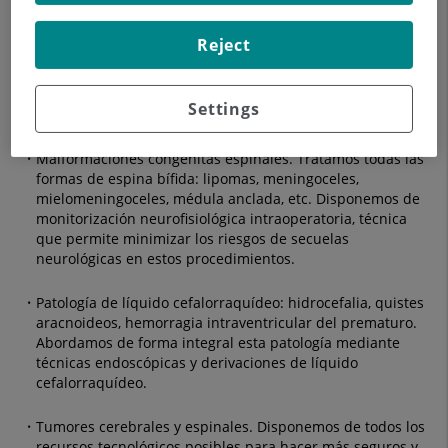
Dentro de nuestra cartera de servicios incluimos:
Reject
Craneosinostosis y otras malformaciones craneofaciales
congénitas. Realizamos cirugía abierta y endoscópica
mínimamente invasiva, tratando de forma individualizada
Settings
cada caso.
Malformaciones congénitas espinales. Tratamos todas las
formas de espina bífida: lipomas, meningoceles,
mielomeningoceles, médula anclada, etc. Disponemos de
monitorización neurofisiológica intraoperatoria, técnica
que permite minimizar los riesgos de secuelas
neurológicas en estos procedimientos.
Patología de líquido cefalorraquídeo: hidrocefalia, quistes
aracnoideos, hemorragia intraventricular del prematuro.
Abordamos de forma integral esta patología mediante
técnicas endoscópicas y derivaciones de líquido
cefalorraquídeo.
Tumores cerebrales y espinales. Disponemos de todos los
recursos tecnológicos posibles para hacer más seguros y