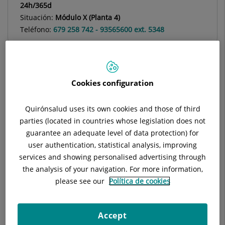
24h/365d
Situación:
Módulo X (Planta 4)
Teléfono:
679 258 742 - 93565600 ext. 5348
Cookies configuration
Descripción
Equipo Médico
Enfermedades
Quirónsalud uses its own cookies and those of third
parties (located in countries whose legislation does not
guarantee an adequate level of data protection) for
En el equipo de Neurocirugía Barcelona contamos con los
user authentication, statistical analysis, improving
doctores Antonio Guillén y Patricia Puerta para cubrir la
services and showing personalised advertising through
especialidad de neurocirugía pediátrica. La reconocida
the analysis of your navigation. For more information,
experiencia nuestros profesionales junto a los últimos
please see our
Política de cookies
avances tecnológicos nos permiten tratar de forma integral
todas las enfermedades del sistema nervioso que afectan a
los niños, desde el periodo neonatal hasta la adolescencia.
Accept