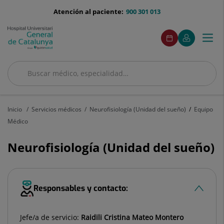
Saltar al contenido
menu-
Atención al paciente:
900 301 013
telefono
menuAcceso
Este
Este
Pedir
Mi
Togg
Menú
enlace
enlace
cita
Quirónsalud
se
se
navi
abrirá
abrirá
en
en
Buscar
una
una
ventana
ventana
Buscar
nueva.
nueva.
Inicio
Servicios médicos
Neurofisiología (Unidad del sueño)
Equipo
Médico
Neurofisiología (Unidad del sueño)
Responsables y contacto:
Jefe/a de servicio:
Raidili Cristina Mateo Montero