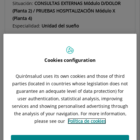
Situación:
CONSULTAS EXTERNAS Módulo D/DOLOR
(Planta 2) / PRUEBAS HOSPITALIZACIÓN Módulo X
(Planta 4)
Especialidad:
Unidad del sueño
Cookies configuration
Descripción
Equipo Médico
Quirónsalud uses its own cookies and those of third
parties (located in countries whose legislation does not
Jefe de Servicio
guarantee an adequate level of data protection) for
user authentication, statistical analysis, improving
services and showing personalised advertising through
the analysis of your navigation. For more information,
Raidili Cristina Mateo Montero
please see our
Política de cookies
FACULTATIVO ESPECIALISTA
NEUROFISIOLOGÍA CLÍNICA