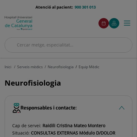
Saltar al contingut
menu-
Atenció al pacient:
900 301 013
telefono
menuAcceso
Aquest
Aquest
Demaneu
El
Togg
Menú
enllaç
enllaç
cita
meu
s'obrirà
s'obrirà
navi
Quirónsalud
en
en
una
una
Cercar
finestra
finestra
nova.
nova.
Cercar
Inici
Serveis mèdics
Neurofisiologia
Equip Mèdic
Neurofisiologia
Responsables i contacte:
Cap de servei:
Raidili Cristina Mateo Montero
Situació:
CONSULTAS EXTERNAS Módulo D/DOLOR