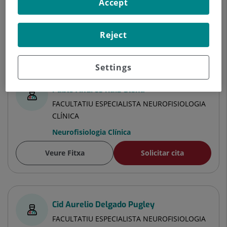
Accept
Veure Fitxa
Solicitar cita
Reject
Metges Especialistes
Settings
Pablo Andrés Ruiz Elena
FACULTATIU ESPECIALISTA NEUROFISIOLOGIA
CLÍNICA
Neurofisiologia Clínica
Veure Fitxa
Solicitar cita
Cid Aurelio Delgado Pugley
FACULTATIU ESPECIALISTA NEUROFISIOLOGIA