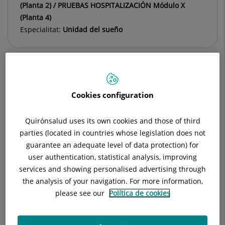
(Planta 2) / PRUEBAS HOSPITALIZACIÓN Módulo X
(Planta 4)
Especialitat:
Unidad del sueño
Descripció
Equip Mèdic
Cookies configuration
Quirónsalud uses its own cookies and those of third
parties (located in countries whose legislation does not
Cap de Servei
guarantee an adequate level of data protection) for
user authentication, statistical analysis, improving
services and showing personalised advertising through
Raidili Cristina Mateo Montero
the analysis of your navigation. For more information,
FACULTATIU ESPECIALISTA NEUROFISIOLOGIA
please see our
Política de cookies
CLÍNICA
Neurofisiología Clínica