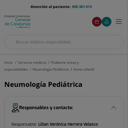
Saltar al contenido
menu-
Atención al paciente:
900 301 013
telefono
menuAcceso
Este
Este
Pedir
Mi
Togg
Menú
enlace
enlace
cita
Quirónsalud
se
se
navi
abrirá
abrirá
en
en
Buscar
una
una
ventana
ventana
Buscar
nueva.
nueva.
Inicio
Servicios médicos
Pediatría: áreas y
especialidades
Neumología Pediátrica
Asma infantil
Neumología Pediátrica
Responsables y contacto:
Responsable:
Lilian Verónica Herrera Velasco