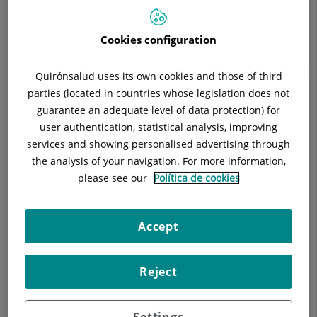
Cookies configuration
Descripción
Equipo Médico
Cartera de Ser
Quirónsalud uses its own cookies and those of third
parties (located in countries whose legislation does not
guarantee an adequate level of data protection) for
user authentication, statistical analysis, improving
services and showing personalised advertising through
Asistencia especializada en Neumología y alergia
the analysis of your navigation. For more information,
pediátrica en consulta externa.
please see our
Política de cookies
Asistencia especializada en Neumología y alergia
pediátrica en ingreso hospitalario.
Accept
Consulta telefónica de Neumología y alergia pediátrica.
Reject
Settings