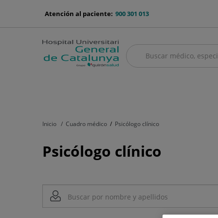
Saltar al contenido
menu-
Atención al paciente:
900 301 013
telefono
Buscar
Buscar
menú
Cuadro médico
Servicios médicos
Aseguradoras y mutuas
Nu
principal
Inicio
Cuadro médico
Psicólogo clínico
Psicólogo clínico