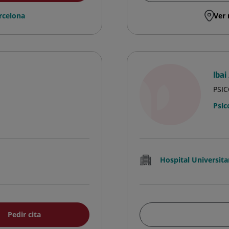
rcelona
Ver 
Ibai
PSI
Psic
Hospital Universita
Pedir cita