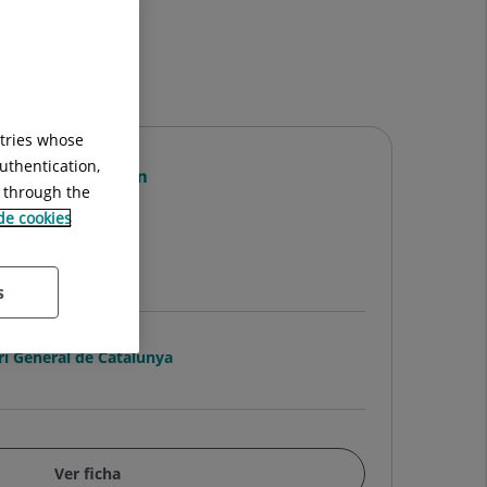
ntries whose
uthentication,
a Lagunilla Martín
g through the
COLOGO/A
 de cookies
ología Clínica
s
ri General de Catalunya
Ver ficha