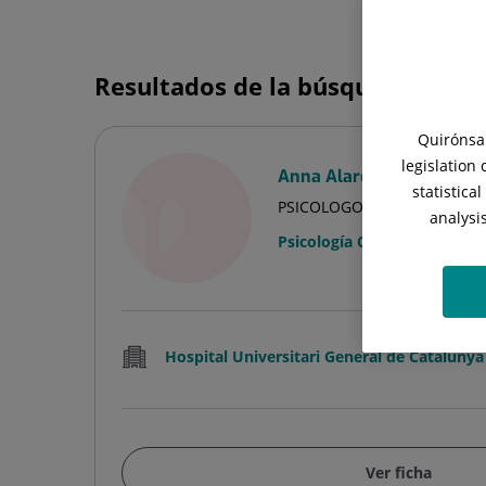
Resultados de la búsqueda
Quirónsal
legislation
Anna Alarcón Bonet
statistica
PSICOLOGO/A
analysi
Psicología Clínica
Hospital Universitari General de Catalunya
Ver ficha