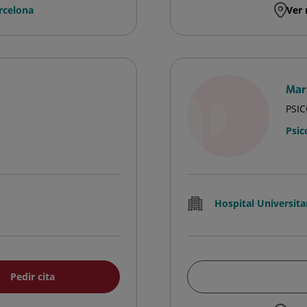
rcelona
Ver 
Marí
PSI
Psic
Hospital Universita
Pedir cita