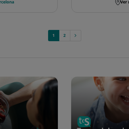
rcelona
Ver 
1
2