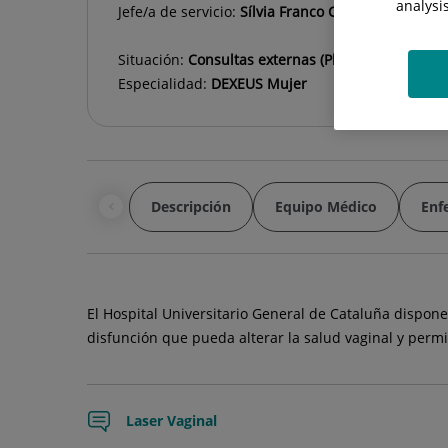
analysi
Jefe/a de servicio:
Sílvia Franco Camps
Situación:
Consultas externas (Planta 1) y sala de
Especialidad:
DEXEUS Mujer
Descripción
Equipo Médico
Enf
El Hospital Universitario General de Cataluña dispone
disfunción que pueda alterar la salud vaginal y permit
Laser Vaginal