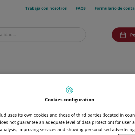
menuTop
Trabaja con nosotros
FAQS
Formulario de conta
menuAcce
Pe
estro centro
Pacientes y visitantes
Investigación y Docencia
Comunic
de Salud Vaginal
a
Cookies configuration
ud uses its own cookies and those of third parties (located in cou
 does not guarantee an adequate level of data protection) for user a
l analysis, improving services and showing personalised advertisin